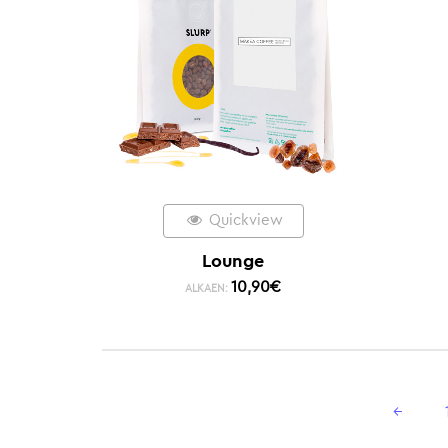
Quickview
Lounge
10,90
€
ALKAEN:
←