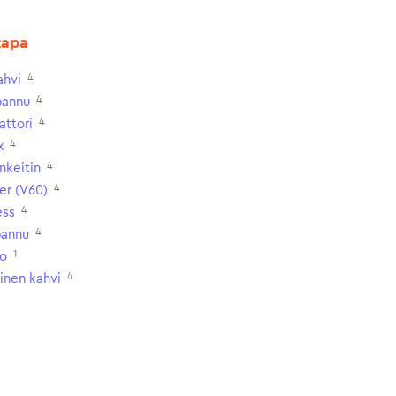
tapa
4
ahvi
4
pannu
4
attori
4
x
4
nkeitin
4
er (V60)
4
ess
4
annu
1
o
4
ainen kahvi