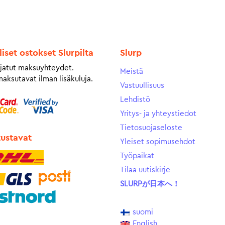
liset ostokset Slurpilta
Slurp
jatut maksuyhteydet.
Meistä
maksutavat ilman lisäkuluja.
Vastuullisuus
Lehdistö
Yritys- ja yhteystiedot
Tietosuojaseloste
tustavat
Yleiset sopimusehdot
Työpaikat
Tilaa uutiskirje
SLURPが日本へ！
suomi
English