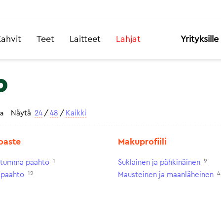
ahvit
Teet
Laitteet
Lahjat
Yrityksille
o
Näytä
24
/
48
/
Kaikki
ta
oaste
Makuprofiili
1
9
n tumma paahto
Suklainen ja pähkinäinen
12
4
paahto
Mausteinen ja maanläheinen