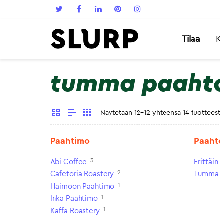
Tilaa
K
tumma paaht
Näytetään 12-12 yhteensä 14 tuottees
Paahtimo
Paaht
3
Abi Coffee
Erittäi
2
Cafetoria Roastery
Tumma 
1
Haimoon Paahtimo
1
Inka Paahtimo
1
Kaffa Roastery