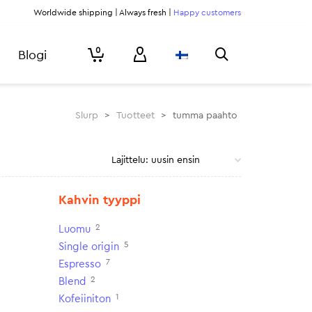
Worldwide shipping | Always fresh |
Happy customers
0
Blogi
Slurp
>
Tuotteet
>
tumma paahto
Kahvin tyyppi
2
Luomu
5
Single origin
7
Espresso
2
Blend
1
Kofeiiniton