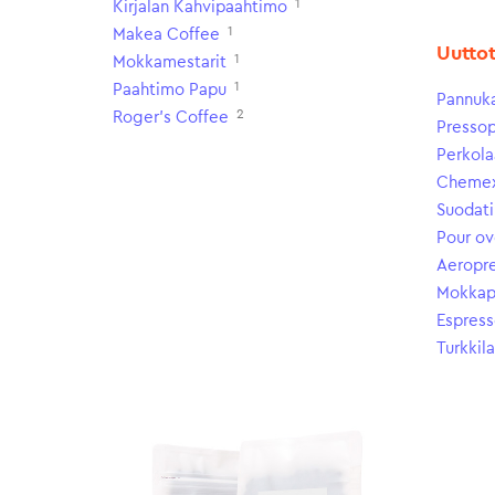
1
Kirjalan Kahvipaahtimo
1
Makea Coffee
Uutto
1
Mokkamestarit
1
Paahtimo Papu
Pannuk
2
Roger's Coffee
Presso
Perkola
Cheme
Suodati
Pour ov
Aeropr
Mokkap
Espress
Turkkil