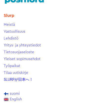
Slurp
Meistä
Vastuullisuus
Lehdistö
Yritys- ja yhteystiedot
Tietosuojaseloste
Yleiset sopimusehdot
Työpaikat
Tilaa uutiskirje
SLURPが日本へ！
suomi
English