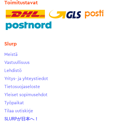
Toimitustavat
Slurp
Meistä
Vastuullisuus
Lehdistö
Yritys- ja yhteystiedot
Tietosuojaseloste
Yleiset sopimusehdot
Työpaikat
Tilaa uutiskirje
SLURPが日本へ！