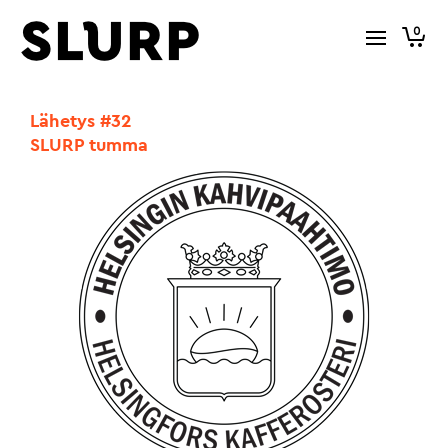
0
Lähetys #32
SLURP tumma