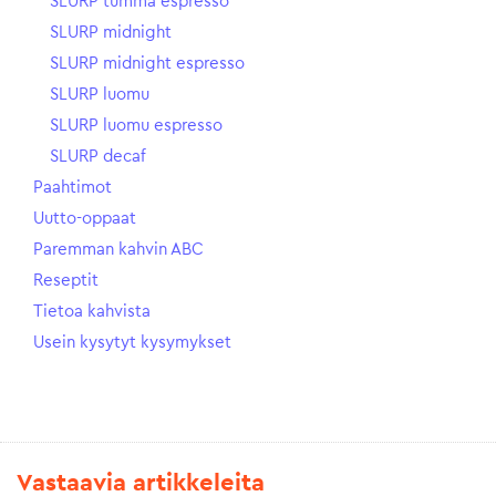
SLURP tumma espresso
SLURP midnight
SLURP midnight espresso
SLURP luomu
SLURP luomu espresso
SLURP decaf
Paahtimot
Uutto-oppaat
Paremman kahvin ABC
Reseptit
Tietoa kahvista
Usein kysytyt kysymykset
Vastaavia artikkeleita