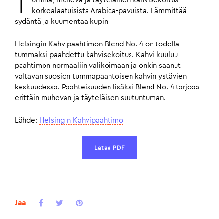
T
umma, muheva ja täyteläinen kahvisekoitus
korkealaatuisista Arabica-pavuista. Lämmittää
sydäntä ja kuumentaa kupin.
Helsingin Kahvipaahtimon Blend No. 4 on todella
tummaksi paahdettu kahvisekoitus. Kahvi kuuluu
paahtimon normaaliin valikoimaan ja onkin saanut
valtavan suosion tummapaahtoisen kahvin ystävien
keskuudessa. Paahteisuuden lisäksi Blend No. 4 tarjoaa
erittäin muhevan ja täyteläisen suutuntuman.
Lähde:
Helsingin Kahvipaahtimo
Lataa PDF
Jaa