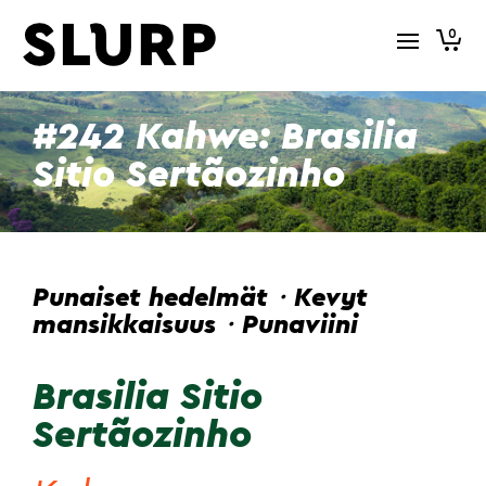
0
#242 Kahwe: Brasilia
Sitio Sertãozinho
Punaiset hedelmät・Kevyt
mansikkaisuus・Punaviini
Brasilia Sitio
Sertãozinho