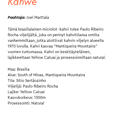
Kahwe
Paahtaja:
Joel Marttala
Tämä brasilialainen microlot -kahvi tulee Paulo Ribeiro
Rocha viljelijältä, joka on perinyt kahvitilansa omilta
vanhemmiltaan, jotka aloittivat kahvin viljelyn alueella
1970 luvulla. Kahvi kasvaa ”Mantiqueira Mountains”
vuorien tuntumassa. Kahvi on keskitäyteläinen,
lajikkeeltaan Yellow Catuai ja prosessoinniltaan natural.
Maa: Brasilia
Alue: South of Minas, Mantiqueira Mountains
Tila: Sítio Sertãozinho
Viljelijä: Paulo Ribeiro Rocha
Lajike: Yellow Catuai
Kasvukorkeus: 1300m
Prosessointi: Natural