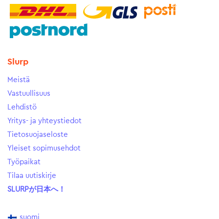
Slurp
Meistä
Vastuullisuus
Lehdistö
Yritys- ja yhteystiedot
Tietosuojaseloste
Yleiset sopimusehdot
Työpaikat
Tilaa uutiskirje
SLURPが日本へ！
suomi