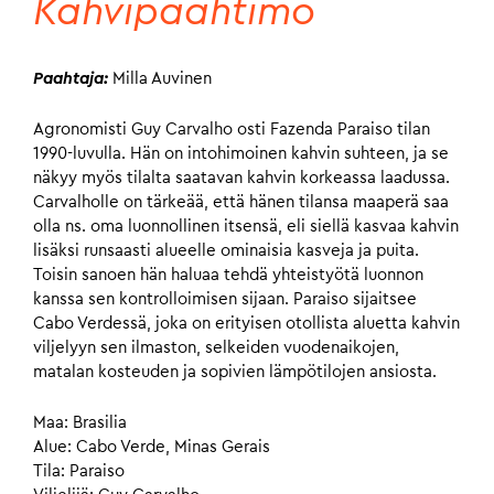
Kahvipaahtimo
Paahtaja:
Milla Auvinen
Agronomisti Guy Carvalho osti Fazenda Paraiso tilan
1990-luvulla. Hän on intohimoinen kahvin suhteen, ja se
näkyy myös tilalta saatavan kahvin korkeassa laadussa.
Carvalholle on tärkeää, että hänen tilansa maaperä saa
olla ns. oma luonnollinen itsensä, eli siellä kasvaa kahvin
lisäksi runsaasti alueelle ominaisia kasveja ja puita.
Toisin sanoen hän haluaa tehdä yhteistyötä luonnon
kanssa sen kontrolloimisen sijaan. Paraiso sijaitsee
Cabo Verdessä, joka on erityisen otollista aluetta kahvin
viljelyyn sen ilmaston, selkeiden vuodenaikojen,
matalan kosteuden ja sopivien lämpötilojen ansiosta.
Maa: Brasilia
Alue: Cabo Verde, Minas Gerais
Tila: Paraiso