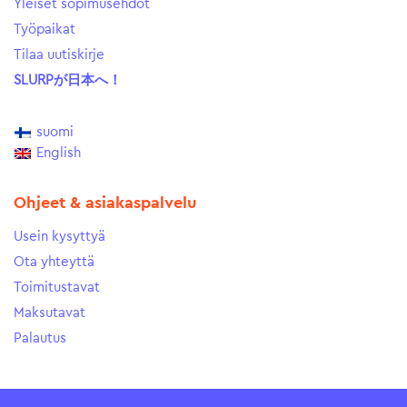
Yleiset sopimusehdot
Työpaikat
Tilaa uutiskirje
SLURPが日本へ！
suomi
English
Ohjeet & asiakaspalvelu
Usein kysyttyä
Ota yhteyttä
Toimitustavat
Maksutavat
Palautus