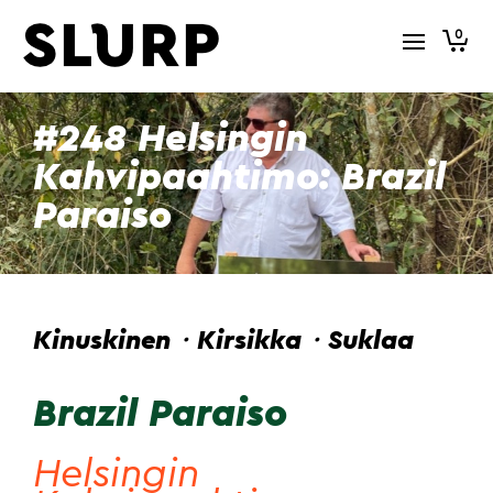
0
#248 Helsingin
Kahvipaahtimo: Brazil
Paraiso
Kinuskinen・Kirsikka・Suklaa
Brazil Paraiso
Helsingin