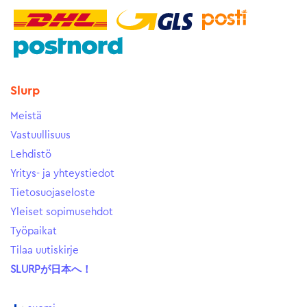
Slurp
Meistä
Vastuullisuus
Lehdistö
Yritys- ja yhteystiedot
Tietosuojaseloste
Yleiset sopimusehdot
Työpaikat
Tilaa uutiskirje
SLURPが日本へ！