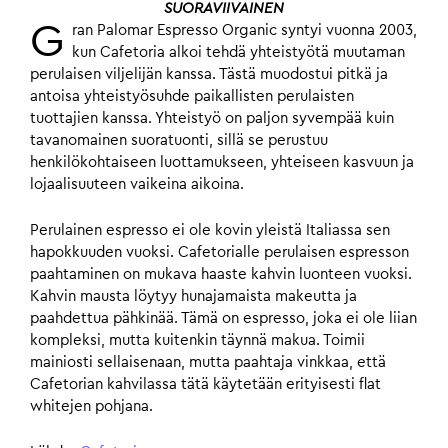
SUORAVIIVAINEN
G
ran Palomar Espresso Organic syntyi vuonna 2003,
kun Cafetoria alkoi tehdä yhteistyötä muutaman
perulaisen viljelijän kanssa. Tästä muodostui pitkä ja
antoisa yhteistyösuhde paikallisten perulaisten
tuottajien kanssa. Yhteistyö on paljon syvempää kuin
tavanomainen suoratuonti, sillä se perustuu
henkilökohtaiseen luottamukseen, yhteiseen kasvuun ja
lojaalisuuteen vaikeina aikoina.
Perulainen espresso ei ole kovin yleistä Italiassa sen
hapokkuuden vuoksi. Cafetorialle perulaisen espresson
paahtaminen on mukava haaste kahvin luonteen vuoksi.
Kahvin mausta löytyy hunajamaista makeutta ja
paahdettua pähkinää. Tämä on espresso, joka ei ole liian
kompleksi, mutta kuitenkin täynnä makua. Toimii
mainiosti sellaisenaan, mutta paahtaja vinkkaa, että
Cafetorian kahvilassa tätä käytetään erityisesti flat
whitejen pohjana.