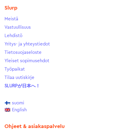
Slurp
Meistä
Vastuullisuus
Lehdistö
Yritys- ja yhteystiedot
Tietosuojaseloste
Yleiset sopimusehdot
Työpaikat
Tilaa uutiskirje
SLURPが日本へ！
suomi
English
Ohjeet & asiakaspalvelu