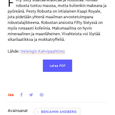
F
ifty Sixty sisältää Arabicaa ja Robustaa. Runsas
robusta tuntuu maussa, mutta kuitenkin makeana ja
pyöreänä. Pesty Robusta on intialainen Kaapi Royale,
jota pidetään yhtenä maailman arvostetuimpana
robustalajikkeena. Robustan ansiosta Fifty Sixtyssä on
myös runsaasti kofeiinia. Makumaailma on hyvin
mineraalinen ja maanläheinen. Vivahteista voi löytää
sikarilaatikkoa ja mokkatryffeliä.
Lähde:
Helsingin Kahvipaahtimo
Lataa PDF
Jaa
Avainsanat
BENJAMIN ANDBERG