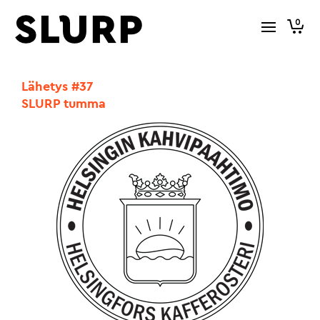
0
Lähetys #37
SLURP tumma