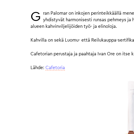
G
ran Palomar on inkojen perinteikkäällä menet
yhdistyvät harmonisesti runsas pehmeys ja 
alueen kahvinviljelijöiden työ- ja elinoloja.
Kahvilla on sekä Luomu- että Reilukauppa-sertifika
Cafetorian perustaja ja paahtaja Ivan Ore on itse ko
Lähde:
Cafetoria