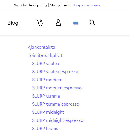
Worldwide shipping | Always fresh |
Happy customers
0
Blogi
Ajankohtaista
Toimitetut kahvit
SLURP vaalea
SLURP vaalea espresso
SLURP medium
SLURP medium espresso
SLURP tumma
SLURP tumma espresso
SLURP midnight
SLURP midnight espresso
SLURP luomu