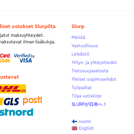
liset ostokset Slurpilta
Slurp
jatut maksuyhteydet.
Meistä
maksutavat ilman lisäkuluja.
Vastuullisuus
Lehdistö
Yritys- ja yhteystiedot
Tietosuojaseloste
tustavat
Yleiset sopimusehdot
Työpaikat
Tilaa uutiskirje
SLURPが日本へ！
suomi
English