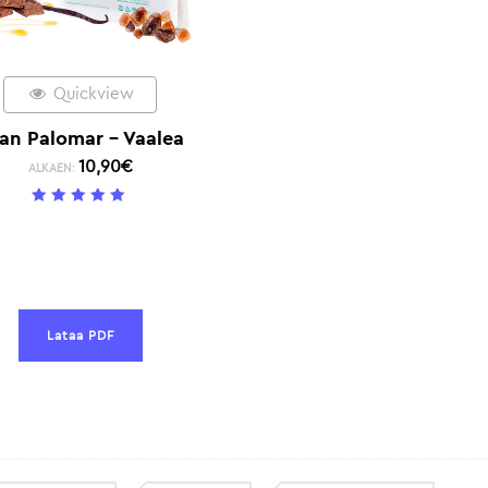
Quickview
an Palomar – Vaalea
10,90
€
ALKAEN:
5
/ 5
Lataa PDF