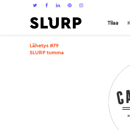
Tilaa
K
Lähetys #79
SLURP tumma