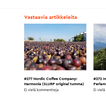
Vastaavia artikkeleita
#277 Nordic Coffee Company:
#272 I
Harmonia (SLURP original tumma)
Perlam
Ei vielä kommentteja
Ei viel