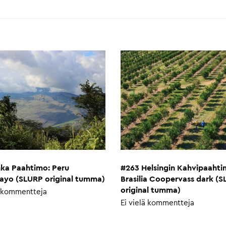
nka Paahtimo: Peru
#263 Helsingin Kahvipaahti
ayo (SLURP original tumma)
Brasilia Coopervass dark (
original tumma)
ä kommentteja
Ei vielä kommentteja