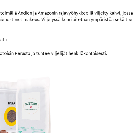
elmällä Andien ja Amazonin rajavyöhykkeellä viljelty kahvi, jossa
hienostunut makeus. Viljelyssä kunnioitetaan ympäristöä sekä tue
atti.
toisin Perusta ja tuntee viljelijät henkilökohtaisesti.