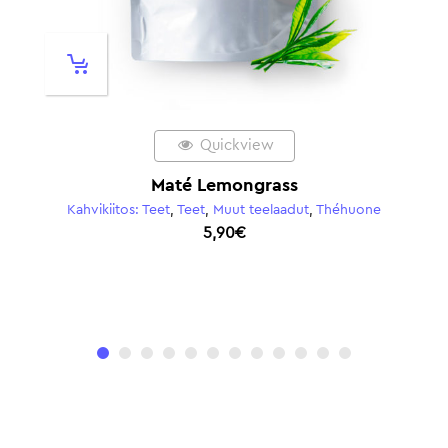
Quickview
té Lemongrass
Nepali
,
Teet
,
Muut teelaadut
,
Théhuone
Kahvikiitos: Teet
,
Teet
,
5,90
€