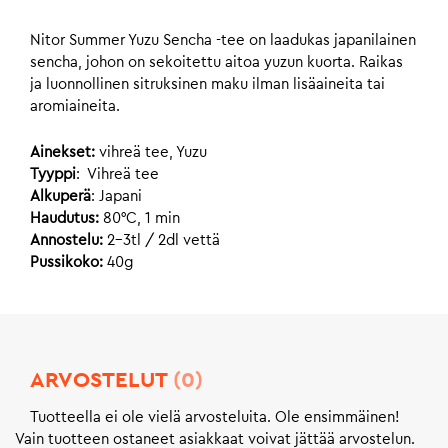
Nitor Summer Yuzu Sencha -tee on laadukas japanilainen
sencha, johon on sekoitettu aitoa yuzun kuorta. Raikas
ja luonnollinen sitruksinen maku ilman lisäaineita tai
aromiaineita.
Ainekset:
vihreä tee, Yuzu
Tyyppi
: Vihreä tee
Alkuperä
: Japani
Haudutus:
80°C, 1 min
Annostelu:
2-3tl / 2dl vettä
Pussikoko:
40g
ARVOSTELUT
(0)
Tuotteella ei ole vielä arvosteluita. Ole ensimmäinen!
Vain tuotteen ostaneet asiakkaat voivat jättää arvostelun.