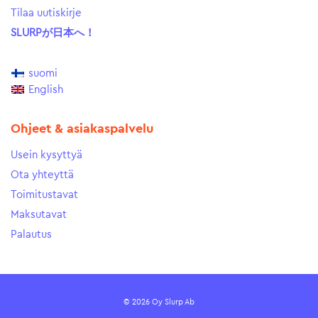
Tilaa uutiskirje
SLURPが日本へ！
suomi
English
Ohjeet & asiakaspalvelu
Usein kysyttyä
Ota yhteyttä
Toimitustavat
Maksutavat
Palautus
© 2026 Oy Slurp Ab