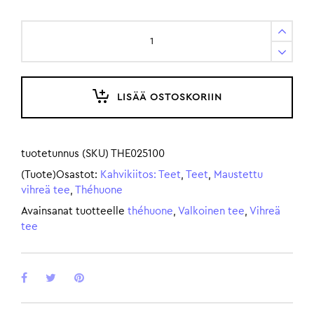
LISÄÄ OSTOSKORIIN
tuotetunnus (SKU)
THE025100
(Tuote)Osastot:
Kahvikiitos: Teet
,
Teet
,
Maustettu
vihreä tee
,
Théhuone
Avainsanat tuotteelle
théhuone
,
Valkoinen tee
,
Vihreä
tee