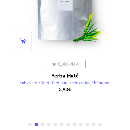
Quickview
Yerba Maté
Kahvikiitos: Teet
,
Teet
,
Muut teelaadut
,
Théhuone
5,90
€