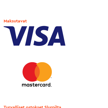
Maksutavat
Turvalliset ostokset Slurpilta