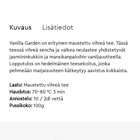
Kuvaus
Lisätiedot
Vanilla Garden on erityinen maustettu vihreä tee. Tässä
teessä vihreä sencha ja valkea neulastee yhdistetyvät
jasmiininkukkiin ja mansikanpaloihin vaniljauutteella.
Lopputulos on hedelmäinen teesekoitus, jonka
pehmeään marjaisuuteen kätkeytyy aavistus kukkaista.
Laatu:
Maustettu vihreä tee
Haudutus:
70-80 °C 3 min
Annostelu:
1tl / 2dl vettä
Pussikoko:
100g