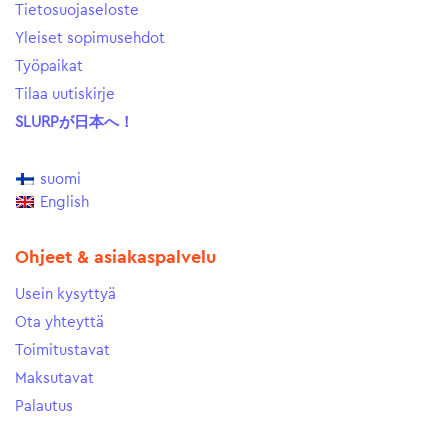
Tietosuojaseloste
Yleiset sopimusehdot
Työpaikat
Tilaa uutiskirje
SLURPが日本へ！
suomi
English
Ohjeet & asiakaspalvelu
Usein kysyttyä
Ota yhteyttä
Toimitustavat
Maksutavat
Palautus