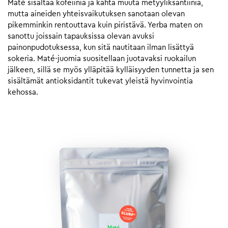
Maté sisältää kofeiinia ja kahta muuta metyyliksantiinia,
mutta aineiden yhteisvaikutuksen sanotaan olevan
pikemminkin rentouttava kuin piristävä. Yerba maten on
sanottu joissain tapauksissa olevan avuksi
painonpudotuksessa, kun sitä nautitaan ilman lisättyä
sokeria. Maté-juomia suositellaan juotavaksi ruokailun
jälkeen, sillä se myös ylläpitää kylläisyyden tunnetta ja sen
sisältämät antioksidantit tukevat yleistä hyvinvointia
kehossa.