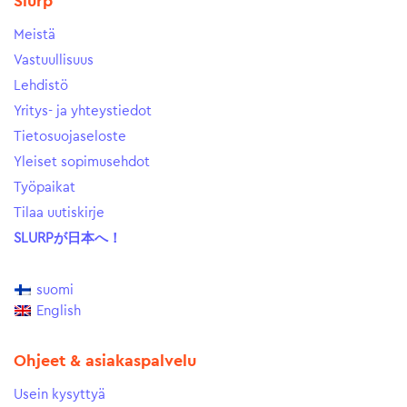
Slurp
Meistä
Vastuullisuus
Lehdistö
Yritys- ja yhteystiedot
Tietosuojaseloste
Yleiset sopimusehdot
Työpaikat
Tilaa uutiskirje
SLURPが日本へ！
suomi
English
Ohjeet & asiakaspalvelu
Usein kysyttyä