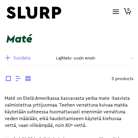
0
Maté
Suodata
3 products
Maté on Etelä-Amerikassa kasvavasta yerba mate -kasvista
valmistettua yrttijuomaa. Teehen verrattuna kuivaa matéa
käytetään suhteessa huomattavasti enemmän verrattuna
veden määrään, eikä hauduttamiseen käytetä kiehuvaa
vettä, vaan viileämpää, noin 80º vettä.