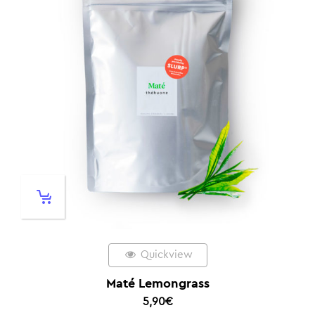
Quickview
Maté Lemongrass
5,90
€