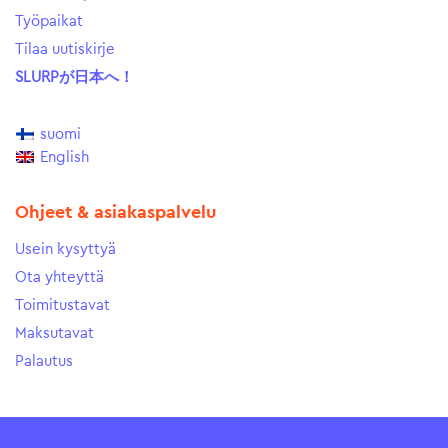
Työpaikat
Tilaa uutiskirje
SLURPが日本へ！
suomi
English
Ohjeet & asiakaspalvelu
Usein kysyttyä
Ota yhteyttä
Toimitustavat
Maksutavat
Palautus