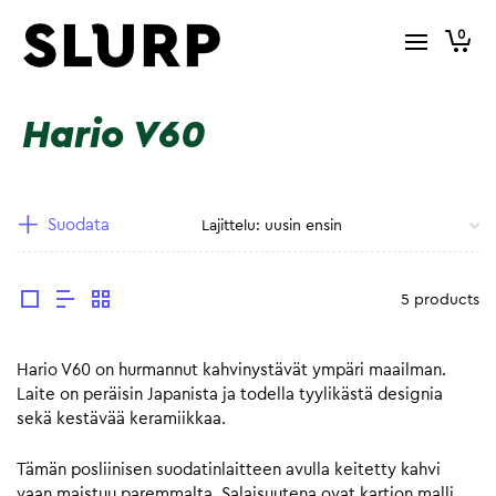
0
Hario V60
Suodata
5 products
Hario V60 on hurmannut kahvinystävät ympäri maailman.
Laite on peräisin Japanista ja todella tyylikästä designia
sekä kestävää keramiikkaa.
Tämän posliinisen suodatinlaitteen avulla keitetty kahvi
vaan maistuu paremmalta. Salaisuutena ovat kartion malli,