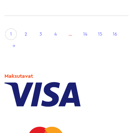
1
2
3
4
…
14
15
16
→
Maksutavat