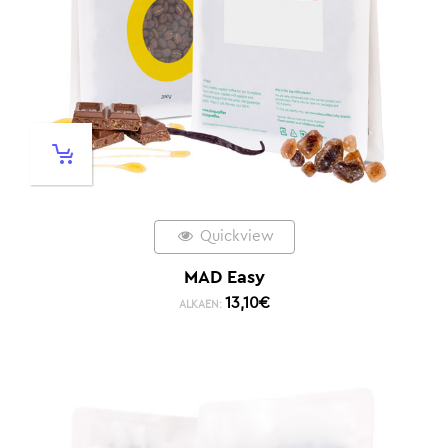
Quickview
MAD Easy
13,10
€
ALKAEN: