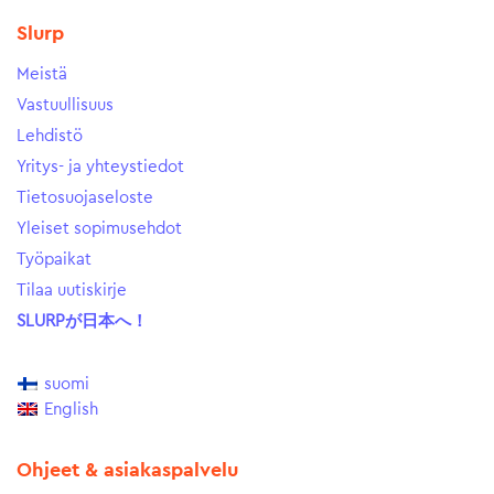
Slurp
Meistä
Vastuullisuus
Lehdistö
Yritys- ja yhteystiedot
Tietosuojaseloste
Yleiset sopimusehdot
Työpaikat
Tilaa uutiskirje
SLURPが日本へ！
suomi
English
Ohjeet & asiakaspalvelu