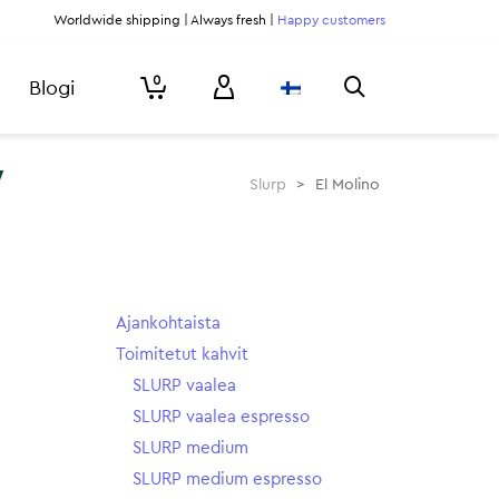
Worldwide shipping | Always fresh |
Happy customers
0
Blogi
’
Slurp
>
El Molino
Ajankohtaista
Toimitetut kahvit
SLURP vaalea
SLURP vaalea espresso
SLURP medium
SLURP medium espresso