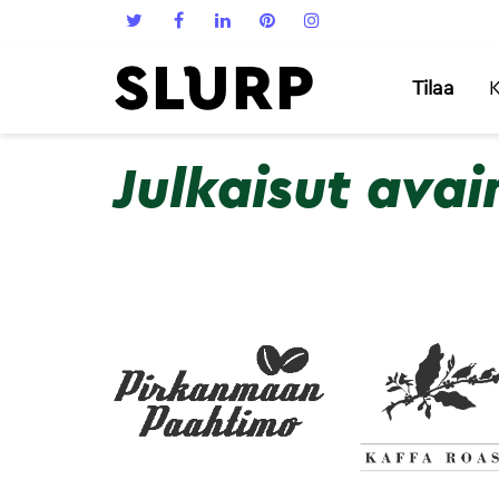
Tilaa
K
Julkaisut avai