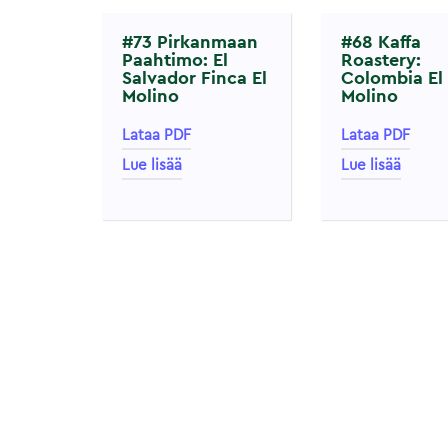
#73 Pirkanmaan
#68 Kaffa
Paahtimo: El
Roastery:
Salvador Finca El
Colombia El
Molino
Molino
Lataa PDF
Lataa PDF
Lue lisää
Lue lisää