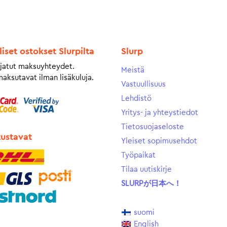
liset ostokset Slurpilta
Slurp
jatut maksuyhteydet.
Meistä
maksutavat ilman lisäkuluja.
Vastuullisuus
Lehdistö
Yritys- ja yhteystiedot
Tietosuojaseloste
tustavat
Yleiset sopimusehdot
Työpaikat
Tilaa uutiskirje
SLURPが日本へ！
suomi
English