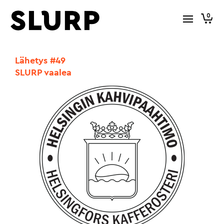
0
Lähetys #49
SLURP vaalea