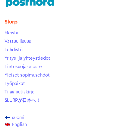
Slurp
Meistä
Vastuullisuus
Lehdistö
Yritys- ja yhteystiedot
Tietosuojaseloste
Yleiset sopimusehdot
Työpaikat
Tilaa uutiskirje
SLURPが日本へ！
suomi
English