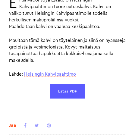
E
l Salvador Joya Estate on Helsingin
Kahvipaahtimon tuore uutuuskahvi. Kahvi on
valikoitunut Helsingin Kahvipaahtimolle todella
herkullisen makuprofiilinsa vuoksi.
Paahdoltaan kahvi on vaaleaa keskipaahtoa.
Maultaan tämä kahvi on täyteläinen ja siinä on nyansseja
greipistä ja vesimelonista. Kevyt maltaisuus
tasapainottaa hapokkuutta kukkais-hunajamaisella
makeudella.
Lähde:
Helsingin Kahvipaahtimo
Lataa PDF
Jaa