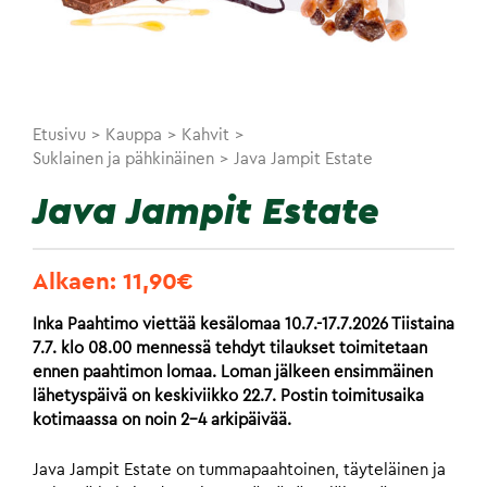
Etusivu
>
Kauppa
>
Kahvit
>
Suklainen ja pähkinäinen
>
Java Jampit Estate
Java Jampit Estate
Alkaen:
11,90
€
Inka Paahtimo viettää kesälomaa 10.7.-17.7.2026 Tiistaina
7.7. klo 08.00 mennessä tehdyt tilaukset toimitetaan
ennen paahtimon lomaa. Loman jälkeen ensimmäinen
lähetyspäivä on keskiviikko 22.7. Postin toimitusaika
kotimaassa on noin 2-4 arkipäivää.
Java Jampit Estate on tummapaahtoinen, täyteläinen ja