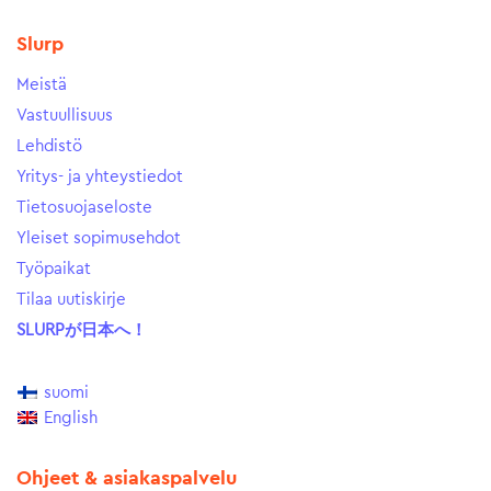
Slurp
Meistä
Vastuullisuus
Lehdistö
Yritys- ja yhteystiedot
Tietosuojaseloste
Yleiset sopimusehdot
Työpaikat
Tilaa uutiskirje
SLURPが日本へ！
suomi
English
Ohjeet & asiakaspalvelu