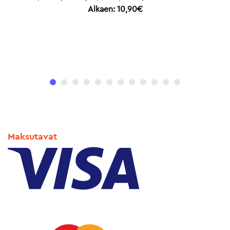
Espressopaahto
,
Mokkamestarit
Alkaen:
10,00
€
Maksutavat