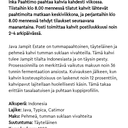
Inka Paahtimo paahtaa kahvia kahdesti viikossa.
Tiistaihin klo 8.00 mennessä tilatut kahvit lähtevät
paahtimolta matkaan keskiviikkona, ja perjantaihin klo
8.00 mennessä tehdyt tilaukset seuraavana
maanantaina. Posti toimittaa kahvit postiluukkuusi noin
2-4 arkipäivässä.
Java Jampit Estate on tummapaahtoinen, täyteläinen ja
pehmeä kahvi tumman suklaan vivahteilla. Tämä kahvi
tulee Jampit tilalta Indonesiasta ja on täysin pesty.
Prosessoinnilla on merkittävä vaikutus makuun noin 36
tunnin fermentaation ansiosta. Kuivauksen jälkeen, kun
kahvin kosteuspitoisuus on laskenut noin 12 prosenttiin,
kahvipavut lajitellaan huolellisesti käsin. Tämä takaa
erittäin tasalaatuisen ja puhtaan kuppiprofiilin.
Alkuperä:
Indonesia
Lajike:
Java, Typica, Catimor
Maku:
Pehmeä, tumman suklaan vivahteita
Suutuntuma:
Täyteläinen