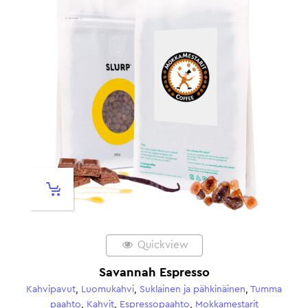
Quickview
Brazil Yellow Bourbon
inäinen
,
Tumma
Erittäin tumma paahto
,
Jauhettu kahvi
,
Kahvikiit
amestarit
Kahvipavut
,
Suklainen ja pähkinäinen
,
Tumma paa