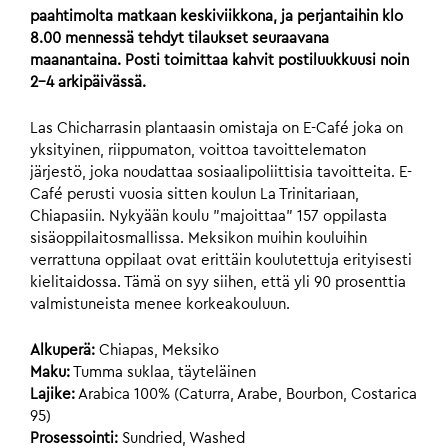
paahtimolta matkaan keskiviikkona, ja perjantaihin klo
8.00 mennessä tehdyt tilaukset seuraavana
maanantaina. Posti toimittaa kahvit postiluukkuusi noin
2-4 arkipäivässä.
Las Chicharrasin plantaasin omistaja on E-Café joka on
yksityinen, riippumaton, voittoa tavoittelematon
järjestö, joka noudattaa sosiaalipoliittisia tavoitteita. E-
Café perusti vuosia sitten koulun La Trinitariaan,
Chiapasiin. Nykyään koulu ”majoittaa” 157 oppilasta
sisäoppilaitosmallissa. Meksikon muihin kouluihin
verrattuna oppilaat ovat erittäin koulutettuja erityisesti
kielitaidossa. Tämä on syy siihen, että yli 90 prosenttia
valmistuneista menee korkeakouluun.
Alkuperä:
Chiapas, Meksiko
Maku:
Tumma suklaa, täyteläinen
Lajike:
Arabica 100% (Caturra, Arabe, Bourbon, Costarica
95)
Prosessointi:
Sundried, Washed