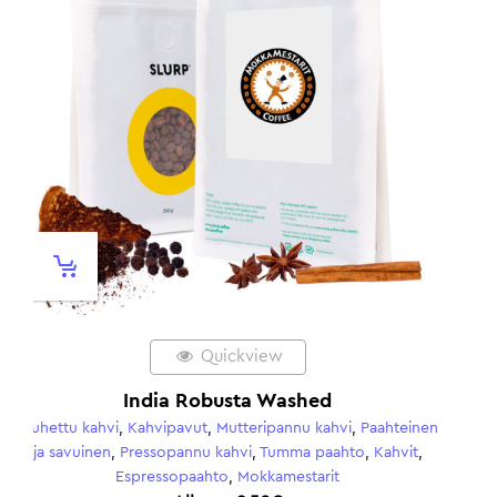
Quickview
Colombia Medium
i
,
Paahteinen
Hedelmäinen ja makea
,
Jauhettu kahvi
,
Kahvikiitos:
to
,
Kahvit
,
Kahvipavut
,
Keskipaahto
,
Mutteripannu kahvi
,
Pres
kahvi
,
Kahvit
,
Roger's Coffee