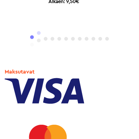
Alkaen:
10,90
€
Maksutavat