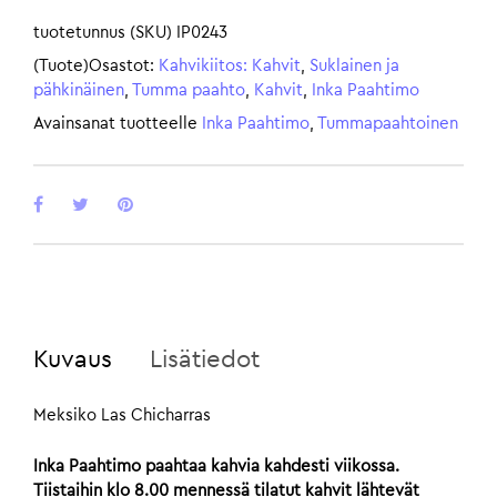
tuotetunnus (SKU)
IP0243
(Tuote)Osastot:
Kahvikiitos: Kahvit
,
Suklainen ja
pähkinäinen
,
Tumma paahto
,
Kahvit
,
Inka Paahtimo
Avainsanat tuotteelle
Inka Paahtimo
,
Tummapaahtoinen
Kuvaus
Lisätiedot
Meksiko Las Chicharras
Inka Paahtimo paahtaa kahvia kahdesti viikossa.
Tiistaihin klo 8.00 mennessä tilatut kahvit lähtevät