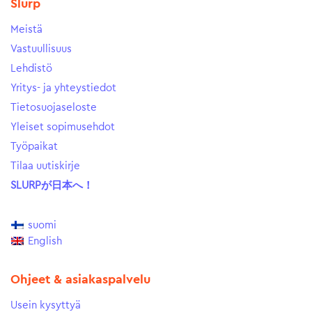
Slurp
Meistä
Vastuullisuus
Lehdistö
Yritys- ja yhteystiedot
Tietosuojaseloste
Yleiset sopimusehdot
Työpaikat
Tilaa uutiskirje
SLURPが日本へ！
suomi
English
Ohjeet & asiakaspalvelu
Usein kysyttyä