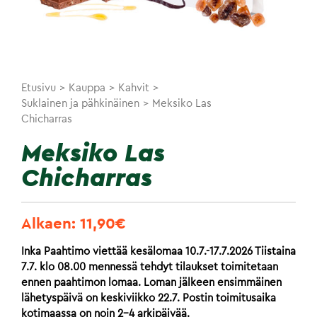
Etusivu
>
Kauppa
>
Kahvit
>
Suklainen ja pähkinäinen
>
Meksiko Las
Chicharras
Meksiko Las
Chicharras
Alkaen:
11,90
€
Inka Paahtimo viettää kesälomaa 10.7.-17.7.2026 Tiistaina
7.7. klo 08.00 mennessä tehdyt tilaukset toimitetaan
ennen paahtimon lomaa. Loman jälkeen ensimmäinen
lähetyspäivä on keskiviikko 22.7. Postin toimitusaika
kotimaassa on noin 2-4 arkipäivää.