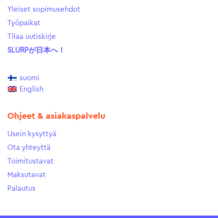
Yleiset sopimusehdot
Työpaikat
Tilaa uutiskirje
SLURPが日本へ！
suomi
English
Ohjeet & asiakaspalvelu
Usein kysyttyä
Ota yhteyttä
Toimitustavat
Maksutavat
Palautus