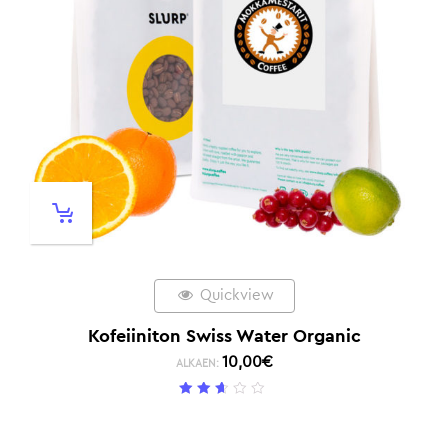
Quickview
Kofeiiniton Swiss Water Organic
10,00
€
ALKAEN:
2.5
/ 5