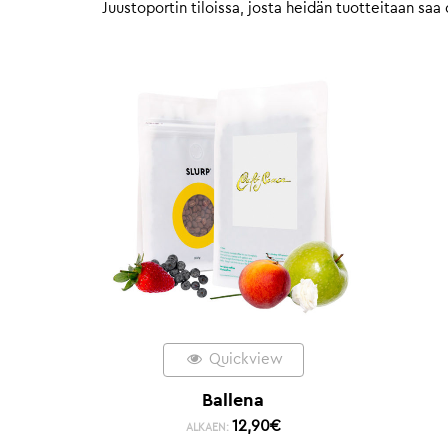
Juustoportin tiloissa, josta heidän tuotteitaan sa
Quickview
Ballena
12,90
€
ALKAEN: