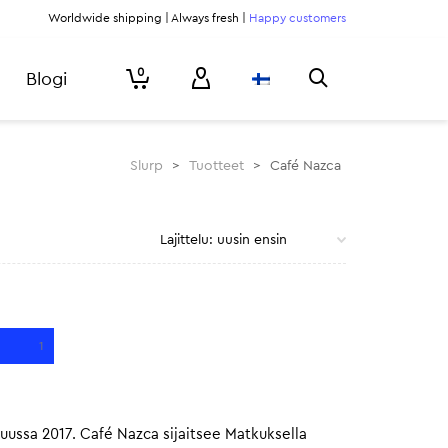
Worldwide shipping | Always fresh |
Happy customers
0
Blogi
Slurp
>
Tuotteet
>
Café Nazca
1
uussa 2017. Café Nazca sijaitsee Matkuksella