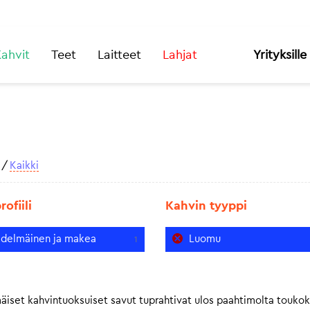
ahvit
Teet
Laitteet
Lahjat
Yrityksille
/
Kaikki
ofiili
Kahvin tyyppi
delmäinen ja makea
Luomu
1
iset kahvintuoksuiset savut tuprahtivat ulos paahtimolta toukok