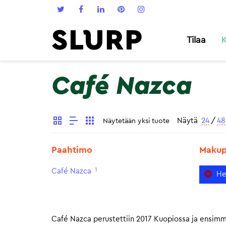
Tilaa
K
Café Nazca
Näytä
24
/
48
Näytetään yksi tuote
Paahtimo
Makupr
1
Café Nazca
He
Café Nazca perustettiin 2017 Kuopiossa ja ensimmä