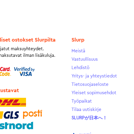
liset ostokset Slurpilta
Slurp
jatut maksuyhteydet.
Meistä
maksutavat ilman lisäkuluja.
Vastuullisuus
Lehdistö
Yritys- ja yhteystiedot
Tietosuojaseloste
tustavat
Yleiset sopimusehdot
Työpaikat
Tilaa uutiskirje
SLURPが日本へ！