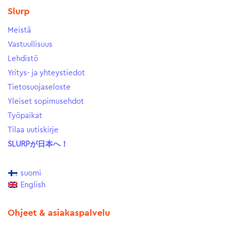
Slurp
Meistä
Vastuullisuus
Lehdistö
Yritys- ja yhteystiedot
Tietosuojaseloste
Yleiset sopimusehdot
Työpaikat
Tilaa uutiskirje
SLURPが日本へ！
suomi
English
Ohjeet & asiakaspalvelu