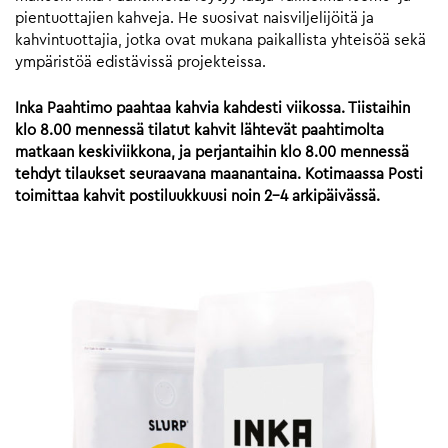
pientuottajien kahveja. He suosivat naisviljelijöitä ja
kahvintuottajia, jotka ovat mukana paikallista yhteisöä sekä
ympäristöä edistävissä projekteissa.
Inka Paahtimo paahtaa kahvia kahdesti viikossa. Tiistaihin
klo 8.00 mennessä tilatut kahvit lähtevät paahtimolta
matkaan keskiviikkona, ja perjantaihin klo 8.00 mennessä
tehdyt tilaukset seuraavana maanantaina. Kotimaassa Posti
toimittaa kahvit postiluukkuusi noin 2-4 arkipäivässä.