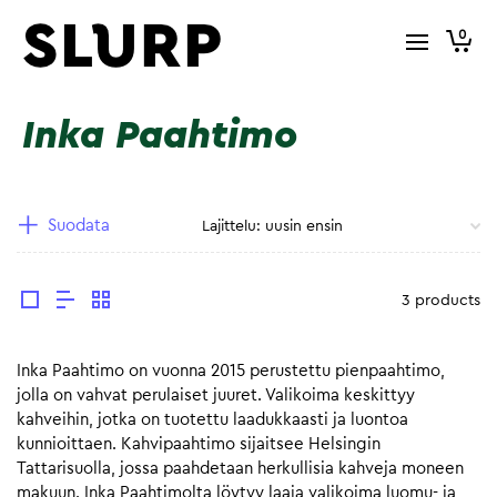
0
Inka Paahtimo
Suodata
3 products
Inka Paahtimo on vuonna 2015 perustettu pienpaahtimo,
jolla on vahvat perulaiset juuret. Valikoima keskittyy
kahveihin, jotka on tuotettu laadukkaasti ja luontoa
kunnioittaen. Kahvipaahtimo sijaitsee Helsingin
Tattarisuolla, jossa paahdetaan herkullisia kahveja moneen
makuun. Inka Paahtimolta löytyy laaja valikoima luomu- ja