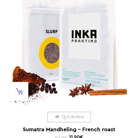
Quickview
Sumatra Mandheling – French roast
11,90
€
ALKAEN: