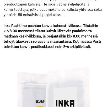
pientuottajien kahveja. He suosivat naisviljelijöitä ja
kahvintuottajia, jotka ovat mukana paikallista yhteisöä sekä
ympäristöä edistävissä projekteissa.
Inka Paahtimo paahtaa kahvia kahdesti viikossa. Tiistaihin
klo 8.00 mennessä tilatut kahvit lähtevät paahtimolta
matkaan keskiviikkona, ja perjantaihin klo 8.00 mennessä
tehdyt tilaukset seuraavana maanantaina. Kotimaassa Posti
toimittaa kahvit postiluukkuusi noin 2-4 arkipäivässä.