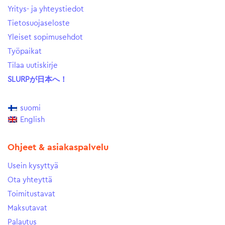
Yritys- ja yhteystiedot
Tietosuojaseloste
Yleiset sopimusehdot
Työpaikat
Tilaa uutiskirje
SLURPが日本へ！
suomi
English
Ohjeet & asiakaspalvelu
Usein kysyttyä
Ota yhteyttä
Toimitustavat
Maksutavat
Palautus