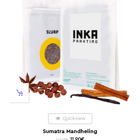
Quickview
Sumatra Mandheling
11,90
€
ALKAEN: