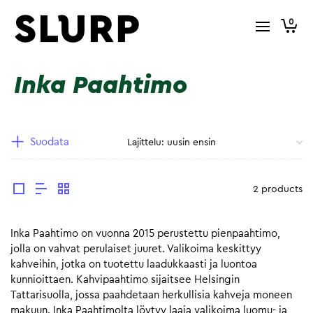
0
Inka Paahtimo
Suodata
2 products
Inka Paahtimo on vuonna 2015 perustettu pienpaahtimo,
jolla on vahvat perulaiset juuret. Valikoima keskittyy
kahveihin, jotka on tuotettu laadukkaasti ja luontoa
kunnioittaen. Kahvipaahtimo sijaitsee Helsingin
Tattarisuolla, jossa paahdetaan herkullisia kahveja moneen
makuun. Inka Paahtimolta löytyy laaja valikoima luomu- ja