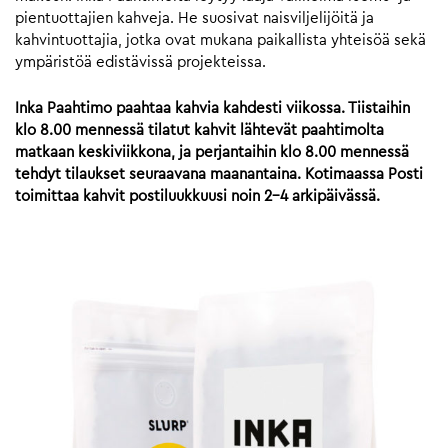
pientuottajien kahveja. He suosivat naisviljelijöitä ja
kahvintuottajia, jotka ovat mukana paikallista yhteisöä sekä
ympäristöä edistävissä projekteissa.
Inka Paahtimo paahtaa kahvia kahdesti viikossa. Tiistaihin
klo 8.00 mennessä tilatut kahvit lähtevät paahtimolta
matkaan keskiviikkona, ja perjantaihin klo 8.00 mennessä
tehdyt tilaukset seuraavana maanantaina. Kotimaassa Posti
toimittaa kahvit postiluukkuusi noin 2-4 arkipäivässä.