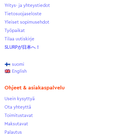
Yritys- ja yhteystiedot
Tietosuojaseloste
Yleiset sopimusehdot
Työpaikat
Tilaa uutiskirje
SLURPが日本へ！
suomi
English
Ohjeet & asiakaspalvelu
Usein kysyttyä
Ota yhteyttä
Toimitustavat
Maksutavat
Palautus