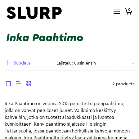
0
Inka Paahtimo
Suodata
2 products
Inka Paahtimo on vuonna 2015 perustettu pienpaahtimo,
jolla on vahvat perulaiset juuret. Valikoima keskittyy
kahveihin, jotka on tuotettu laadukkaasti ja luontoa
kunnioittaen. Kahvipaahtimo sijaitsee Helsingin
Tattarisuolla, jossa paahdetaan herkullisia kahveja moneen
makuun. Inka Paahtimolta löytyy laaja valikoima luomu- ja