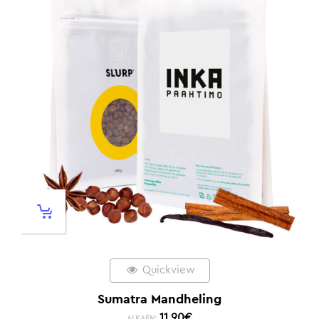
Quickview
Sumatra Mandheling
11,90
€
ALKAEN: