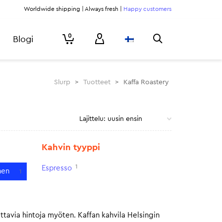
Worldwide shipping | Always fresh |
Happy customers
0
Blogi
Slurp
>
Tuotteet
>
Kaffa Roastery
Kahvin tyyppi
1
Espresso
nen
1
ttavia hintoja myöten. Kaffan kahvila Helsingin