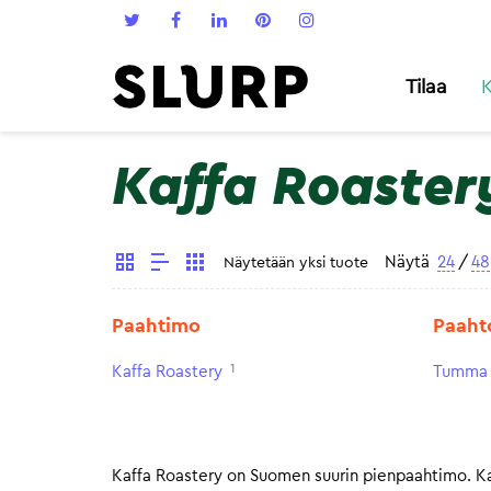
Tilaa
K
Kaffa Roaster
Näytä
24
/
48
Näytetään yksi tuote
Paahtimo
Paaht
1
Kaffa Roastery
Tumma 
Kaffa Roastery on Suomen suurin pienpaahtimo. Kaf