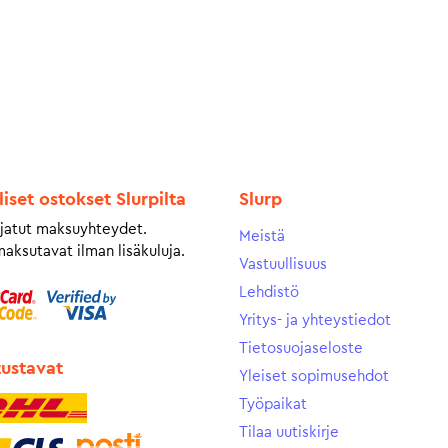
liset ostokset Slurpilta
Slurp
jatut maksuyhteydet.
Meistä
maksutavat ilman lisäkuluja.
Vastuullisuus
Lehdistö
Yritys- ja yhteystiedot
Tietosuojaseloste
tustavat
Yleiset sopimusehdot
Työpaikat
Tilaa uutiskirje