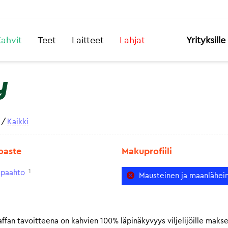
ahvit
Teet
Laitteet
Lahjat
Yrityksille
y
/
Kaikki
oaste
Makuprofiili
1
paahto
Mausteinen ja maanlähei
fan tavoitteena on kahvien 100% läpinäkyvyys viljelijöille makse