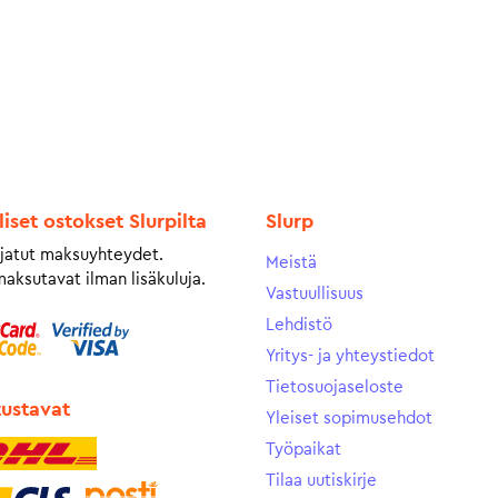
liset ostokset Slurpilta
Slurp
jatut maksuyhteydet.
Meistä
maksutavat ilman lisäkuluja.
Vastuullisuus
Lehdistö
Yritys- ja yhteystiedot
Tietosuojaseloste
tustavat
Yleiset sopimusehdot
Työpaikat
Tilaa uutiskirje