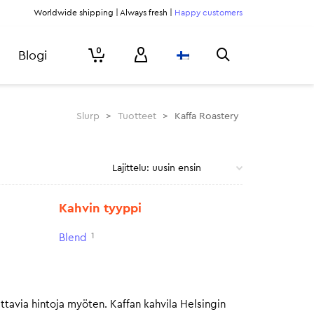
Worldwide shipping | Always fresh |
Happy customers
0
Blogi
Slurp
>
Tuotteet
>
Kaffa Roastery
Kahvin tyyppi
1
Blend
ttavia hintoja myöten. Kaffan kahvila Helsingin