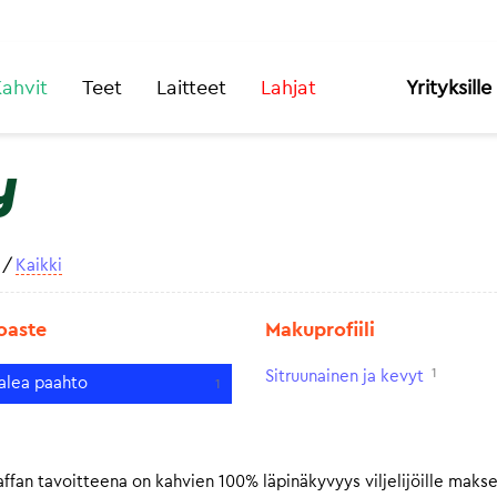
ahvit
Teet
Laitteet
Lahjat
Yrityksille
y
/
Kaikki
oaste
Makuprofiili
1
Sitruunainen ja kevyt
alea paahto
1
fan tavoitteena on kahvien 100% läpinäkyvyys viljelijöille makse