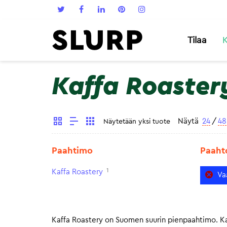
Tilaa
K
Kaffa Roaster
Näytä
24
/
48
Näytetään yksi tuote
Paahtimo
Paaht
1
Kaffa Roastery
Va
Kaffa Roastery on Suomen suurin pienpaahtimo. Kaf