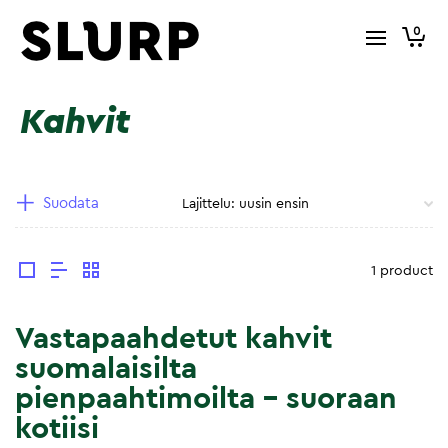
0
Kahvit
Suodata
1 product
Vastapaahdetut kahvit
suomalaisilta
pienpaahtimoilta – suoraan
kotiisi