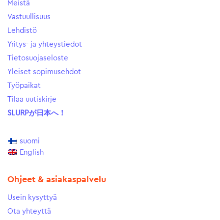
Meistä
Vastuullisuus
Lehdistö
Yritys- ja yhteystiedot
Tietosuojaseloste
Yleiset sopimusehdot
Työpaikat
Tilaa uutiskirje
SLURPが日本へ！
suomi
English
Ohjeet & asiakaspalvelu
Usein kysyttyä
Ota yhteyttä