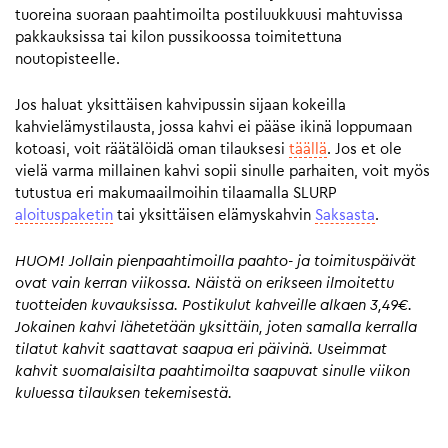
tuoreina suoraan paahtimoilta postiluukkuusi mahtuvissa
pakkauksissa tai kilon pussikoossa toimitettuna
noutopisteelle.
Jos haluat yksittäisen kahvipussin sijaan kokeilla
kahvielämystilausta, jossa kahvi ei pääse ikinä loppumaan
kotoasi, voit räätälöidä oman tilauksesi
täällä
. Jos et ole
vielä varma millainen kahvi sopii sinulle parhaiten, voit myös
tutustua eri makumaailmoihin tilaamalla SLURP
aloituspaketin
tai yksittäisen elämyskahvin
Saksasta
.
HUOM! Jollain pienpaahtimoilla paahto- ja toimituspäivät
ovat vain kerran viikossa. Näistä on erikseen ilmoitettu
tuotteiden kuvauksissa. Postikulut kahveille alkaen 3,49€.
Jokainen kahvi lähetetään yksittäin, joten samalla kerralla
tilatut kahvit saattavat saapua eri päivinä. Useimmat
kahvit suomalaisilta paahtimoilta saapuvat sinulle viikon
kuluessa tilauksen tekemisestä.