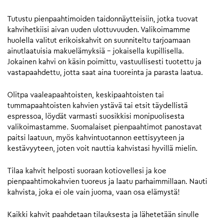
Tutustu pienpaahtimoiden taidonnäytteisiin, jotka tuovat
kahvihetkiisi aivan uuden ulottuvuuden. Valikoimamme
huolella valitut erikoiskahvit on suunniteltu tarjoamaan
ainutlaatuisia makuelämyksiä – jokaisella kupillisella.
Jokainen kahvi on käsin poimittu, vastuullisesti tuotettu ja
vastapaahdettu, jotta saat aina tuoreinta ja parasta laatua.
Olitpa vaaleapaahtoisten, keskipaahtoisten tai
tummapaahtoisten kahvien ystävä tai etsit täydellistä
espressoa, löydät varmasti suosikkisi monipuolisesta
valikoimastamme. Suomalaiset pienpaahtimot panostavat
paitsi laatuun, myös kahvintuotannon eettisyyteen ja
kestävyyteen, joten voit nauttia kahvistasi hyvillä mielin.
Tilaa kahvit helposti suoraan kotiovellesi ja koe
pienpaahtimokahvien tuoreus ja laatu parhaimmillaan. Nauti
kahvista, joka ei ole vain juoma, vaan osa elämystä!
Kaikki kahvit paahdetaan tilauksesta ja lähetetään sinulle