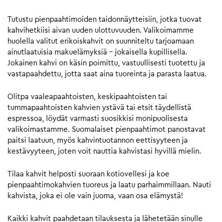
Tutustu pienpaahtimoiden taidonnäytteisiin, jotka tuovat
kahvihetkiisi aivan uuden ulottuvuuden. Valikoimamme
huolella valitut erikoiskahvit on suunniteltu tarjoamaan
ainutlaatuisia makuelämyksiä – jokaisella kupillisella.
Jokainen kahvi on käsin poimittu, vastuullisesti tuotettu ja
vastapaahdettu, jotta saat aina tuoreinta ja parasta laatua.
Olitpa vaaleapaahtoisten, keskipaahtoisten tai
tummapaahtoisten kahvien ystävä tai etsit täydellistä
espressoa, löydät varmasti suosikkisi monipuolisesta
valikoimastamme. Suomalaiset pienpaahtimot panostavat
paitsi laatuun, myös kahvintuotannon eettisyyteen ja
kestävyyteen, joten voit nauttia kahvistasi hyvillä mielin.
Tilaa kahvit helposti suoraan kotiovellesi ja koe
pienpaahtimokahvien tuoreus ja laatu parhaimmillaan. Nauti
kahvista, joka ei ole vain juoma, vaan osa elämystä!
Kaikki kahvit paahdetaan tilauksesta ja lähetetään sinulle