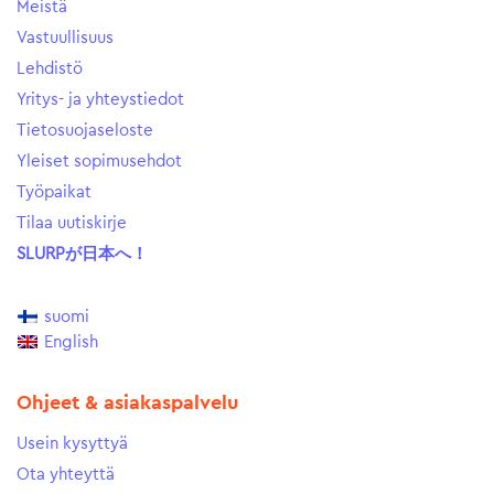
Meistä
Vastuullisuus
Lehdistö
Yritys- ja yhteystiedot
Tietosuojaseloste
Yleiset sopimusehdot
Työpaikat
Tilaa uutiskirje
SLURPが日本へ！
suomi
English
Ohjeet & asiakaspalvelu
Usein kysyttyä
Ota yhteyttä