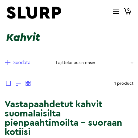
0
Kahvit
Suodata
1 product
Vastapaahdetut kahvit
suomalaisilta
pienpaahtimoilta – suoraan
kotiisi