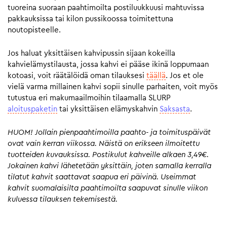
tuoreina suoraan paahtimoilta postiluukkuusi mahtuvissa
pakkauksissa tai kilon pussikoossa toimitettuna
noutopisteelle.
Jos haluat yksittäisen kahvipussin sijaan kokeilla
kahvielämystilausta, jossa kahvi ei pääse ikinä loppumaan
kotoasi, voit räätälöidä oman tilauksesi
täällä
. Jos et ole
vielä varma millainen kahvi sopii sinulle parhaiten, voit myös
tutustua eri makumaailmoihin tilaamalla SLURP
aloituspaketin
tai yksittäisen elämyskahvin
Saksasta
.
HUOM! Jollain pienpaahtimoilla paahto- ja toimituspäivät
ovat vain kerran viikossa. Näistä on erikseen ilmoitettu
tuotteiden kuvauksissa. Postikulut kahveille alkaen 3,49€.
Jokainen kahvi lähetetään yksittäin, joten samalla kerralla
tilatut kahvit saattavat saapua eri päivinä. Useimmat
kahvit suomalaisilta paahtimoilta saapuvat sinulle viikon
kuluessa tilauksen tekemisestä.