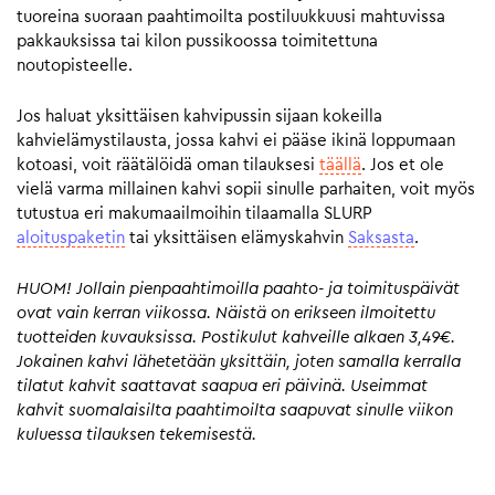
tuoreina suoraan paahtimoilta postiluukkuusi mahtuvissa
pakkauksissa tai kilon pussikoossa toimitettuna
noutopisteelle.
Jos haluat yksittäisen kahvipussin sijaan kokeilla
kahvielämystilausta, jossa kahvi ei pääse ikinä loppumaan
kotoasi, voit räätälöidä oman tilauksesi
täällä
. Jos et ole
vielä varma millainen kahvi sopii sinulle parhaiten, voit myös
tutustua eri makumaailmoihin tilaamalla SLURP
aloituspaketin
tai yksittäisen elämyskahvin
Saksasta
.
HUOM! Jollain pienpaahtimoilla paahto- ja toimituspäivät
ovat vain kerran viikossa. Näistä on erikseen ilmoitettu
tuotteiden kuvauksissa. Postikulut kahveille alkaen 3,49€.
Jokainen kahvi lähetetään yksittäin, joten samalla kerralla
tilatut kahvit saattavat saapua eri päivinä. Useimmat
kahvit suomalaisilta paahtimoilta saapuvat sinulle viikon
kuluessa tilauksen tekemisestä.