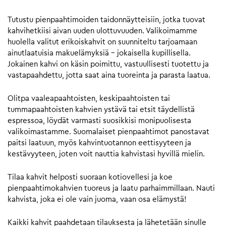
Tutustu pienpaahtimoiden taidonnäytteisiin, jotka tuovat
kahvihetkiisi aivan uuden ulottuvuuden. Valikoimamme
huolella valitut erikoiskahvit on suunniteltu tarjoamaan
ainutlaatuisia makuelämyksiä – jokaisella kupillisella.
Jokainen kahvi on käsin poimittu, vastuullisesti tuotettu ja
vastapaahdettu, jotta saat aina tuoreinta ja parasta laatua.
Olitpa vaaleapaahtoisten, keskipaahtoisten tai
tummapaahtoisten kahvien ystävä tai etsit täydellistä
espressoa, löydät varmasti suosikkisi monipuolisesta
valikoimastamme. Suomalaiset pienpaahtimot panostavat
paitsi laatuun, myös kahvintuotannon eettisyyteen ja
kestävyyteen, joten voit nauttia kahvistasi hyvillä mielin.
Tilaa kahvit helposti suoraan kotiovellesi ja koe
pienpaahtimokahvien tuoreus ja laatu parhaimmillaan. Nauti
kahvista, joka ei ole vain juoma, vaan osa elämystä!
Kaikki kahvit paahdetaan tilauksesta ja lähetetään sinulle