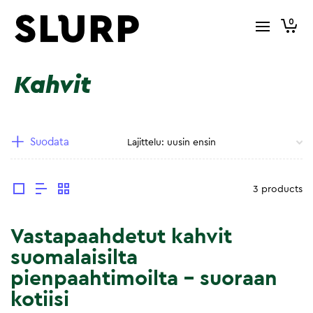
0
Kahvit
Suodata
3 products
Vastapaahdetut kahvit
suomalaisilta
pienpaahtimoilta – suoraan
kotiisi