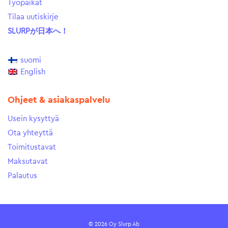
Työpaikat
Tilaa uutiskirje
SLURPが日本へ！
suomi
English
Ohjeet & asiakaspalvelu
Usein kysyttyä
Ota yhteyttä
Toimitustavat
Maksutavat
Palautus
© 2026 Oy Slurp Ab