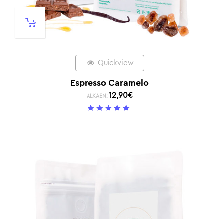
Quickview
Espresso Caramelo
12,90
€
ALKAEN:
5
/ 5