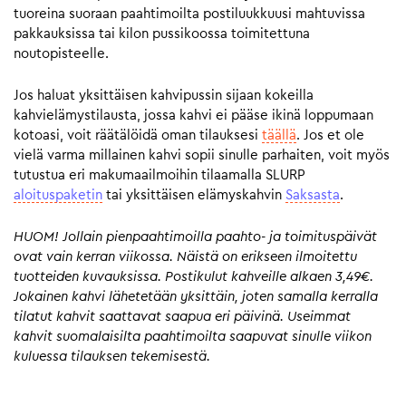
tuoreina suoraan paahtimoilta postiluukkuusi mahtuvissa
pakkauksissa tai kilon pussikoossa toimitettuna
noutopisteelle.
Jos haluat yksittäisen kahvipussin sijaan kokeilla
kahvielämystilausta, jossa kahvi ei pääse ikinä loppumaan
kotoasi, voit räätälöidä oman tilauksesi
täällä
. Jos et ole
vielä varma millainen kahvi sopii sinulle parhaiten, voit myös
tutustua eri makumaailmoihin tilaamalla SLURP
aloituspaketin
tai yksittäisen elämyskahvin
Saksasta
.
HUOM! Jollain pienpaahtimoilla paahto- ja toimituspäivät
ovat vain kerran viikossa. Näistä on erikseen ilmoitettu
tuotteiden kuvauksissa. Postikulut kahveille alkaen 3,49€.
Jokainen kahvi lähetetään yksittäin, joten samalla kerralla
tilatut kahvit saattavat saapua eri päivinä. Useimmat
kahvit suomalaisilta paahtimoilta saapuvat sinulle viikon
kuluessa tilauksen tekemisestä.