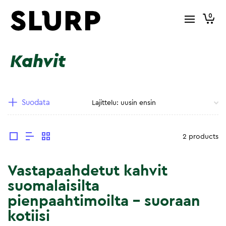
0
Kahvit
Suodata
2 products
Vastapaahdetut kahvit
suomalaisilta
pienpaahtimoilta – suoraan
kotiisi