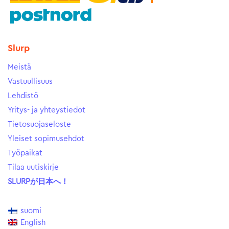
Slurp
Meistä
Vastuullisuus
Lehdistö
Yritys- ja yhteystiedot
Tietosuojaseloste
Yleiset sopimusehdot
Työpaikat
Tilaa uutiskirje
SLURPが日本へ！
suomi
English