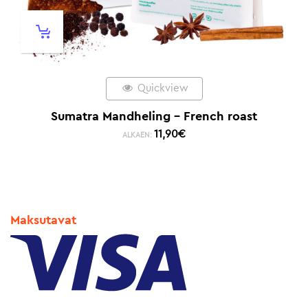
Quickview
Sumatra Mandheling – French roast
11,90
€
ALKAEN:
Maksutavat