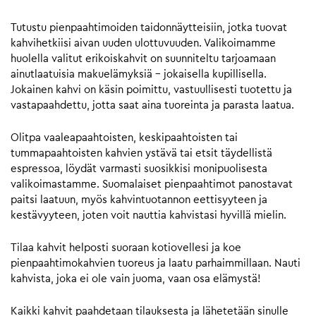
Tutustu pienpaahtimoiden taidonnäytteisiin, jotka tuovat
kahvihetkiisi aivan uuden ulottuvuuden. Valikoimamme
huolella valitut erikoiskahvit on suunniteltu tarjoamaan
ainutlaatuisia makuelämyksiä – jokaisella kupillisella.
Jokainen kahvi on käsin poimittu, vastuullisesti tuotettu ja
vastapaahdettu, jotta saat aina tuoreinta ja parasta laatua.
Olitpa vaaleapaahtoisten, keskipaahtoisten tai
tummapaahtoisten kahvien ystävä tai etsit täydellistä
espressoa, löydät varmasti suosikkisi monipuolisesta
valikoimastamme. Suomalaiset pienpaahtimot panostavat
paitsi laatuun, myös kahvintuotannon eettisyyteen ja
kestävyyteen, joten voit nauttia kahvistasi hyvillä mielin.
Tilaa kahvit helposti suoraan kotiovellesi ja koe
pienpaahtimokahvien tuoreus ja laatu parhaimmillaan. Nauti
kahvista, joka ei ole vain juoma, vaan osa elämystä!
Kaikki kahvit paahdetaan tilauksesta ja lähetetään sinulle