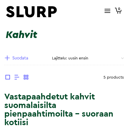
0
Kahvit
Suodata
5 products
Vastapaahdetut kahvit
suomalaisilta
pienpaahtimoilta – suoraan
kotiisi