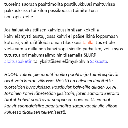
tuoreina suoraan paahtimoilta postiluukkuusi mahtuvissa
pakkauksissa tai kilon pussikoossa toimitettuna
noutopisteelle.
Jos haluat yksittäisen kahvipussin sijaan kokeilla
kahvielämystilausta, jossa kahvi ei pääse ikinä loppumaan
kotoasi, voit räätälöidä oman tilauksesi
täällä
. Jos et ole
vielä varma millainen kahvi sopii sinulle parhaiten, voit myös
tutustua eri makumaailmoihin tilaamalla SLURP
aloituspaketin
tai yksittäisen elämyskahvin
Saksasta
.
HUOM! Jollain pienpaahtimoilla paahto- ja toimituspäivät
ovat vain kerran viikossa. Näistä on erikseen ilmoitettu
tuotteiden kuvauksissa. Postikulut kahveille alkaen 3,49€.
Jokainen kahvi lähetetään yksittäin, joten samalla kerralla
tilatut kahvit saattavat saapua eri päivinä. Useimmat
kahvit suomalaisilta paahtimoilta saapuvat sinulle viikon
kuluessa tilauksen tekemisestä.