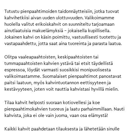
Tutustu pienpaahtimoiden taidonnäytteisiin, jotka tuovat
kahvihetkiisi aivan uuden ulottuvuuden. Valikoimamme
huolella valitut erikoiskahvit on suunniteltu tarjoamaan
ainutlaatuisia makuelämyksiä – jokaisella kupillisella.
Jokainen kahvi on käsin poimittu, vastuullisesti tuotettu ja
vastapaahdettu, jotta saat aina tuoreinta ja parasta laatua.
Olitpa vaaleapaahtoisten, keskipaahtoisten tai
tummapaahtoisten kahvien ystävä tai etsit täydellistä
espressoa, löydät varmasti suosikkisi monipuolisesta
valikoimastamme. Suomalaiset pienpaahtimot panostavat
paitsi laatuun, myös kahvintuotannon eettisyyteen ja
kestävyyteen, joten voit nauttia kahvistasi hyvillä mielin.
Tilaa kahvit helposti suoraan kotiovellesi ja koe
pienpaahtimokahvien tuoreus ja laatu parhaimmillaan. Nauti
kahvista, joka ei ole vain juoma, vaan osa elämystä!
Kaikki kahvit paahdetaan tilauksesta ja lähetetään sinulle