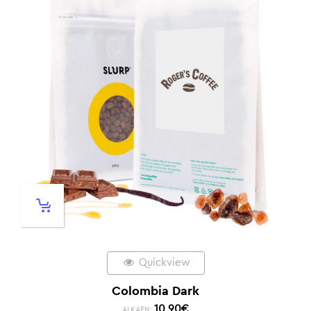
Quickview
Colombia Dark
10,90
€
ALKAEN: