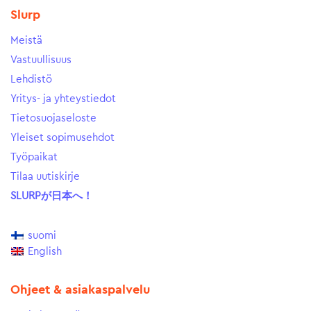
Slurp
Meistä
Vastuullisuus
Lehdistö
Yritys- ja yhteystiedot
Tietosuojaseloste
Yleiset sopimusehdot
Työpaikat
Tilaa uutiskirje
SLURPが日本へ！
suomi
English
Ohjeet & asiakaspalvelu