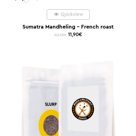
Quickview
Sumatra Mandheling – French roast
11,90
€
ALKAEN: