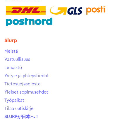
Slurp
Meistä
Vastuullisuus
Lehdistö
Yritys- ja yhteystiedot
Tietosuojaseloste
Yleiset sopimusehdot
Työpaikat
Tilaa uutiskirje
SLURPが日本へ！