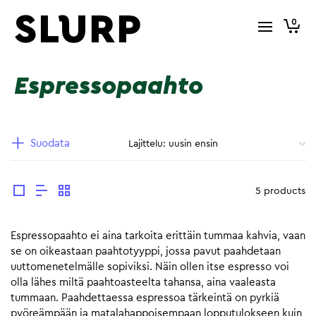
0
Espressopaahto
Suodata
5 products
Espressopaahto ei aina tarkoita erittäin tummaa kahvia, vaan
se on oikeastaan paahtotyyppi, jossa pavut paahdetaan
uuttomenetelmälle sopiviksi. Näin ollen itse espresso voi
olla lähes miltä paahtoasteelta tahansa, aina vaaleasta
tummaan. Paahdettaessa espressoa tärkeintä on pyrkiä
pyöreämpään ja matalahappoisempaan lopputulokseen kuin