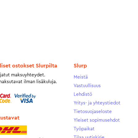
liset ostokset Slurpilta
Slurp
jatut maksuyhteydet.
Meistä
maksutavat ilman lisäkuluja.
Vastuullisuus
Lehdistö
Yritys- ja yhteystiedot
Tietosuojaseloste
tustavat
Yleiset sopimusehdot
Työpaikat
Tilaa uutiskirje