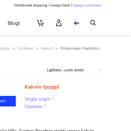
Worldwide shipping | Always fresh |
Happy customers
0
Blogi
Slurp
>
Tuotteet
>
Kahvit
>
Pirkanmaan Paahtimo
Kahvin tyyppi
1
Single origin
nen
1
1
Espresso