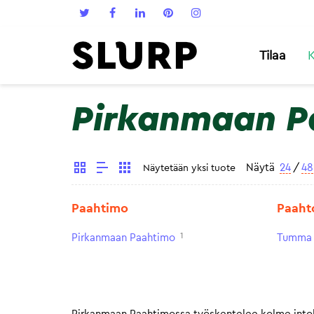
Tilaa
K
Pirkanmaan P
Näytä
24
/
48
Näytetään yksi tuote
Paahtimo
Paaht
1
Pirkanmaan Paahtimo
Tumma 