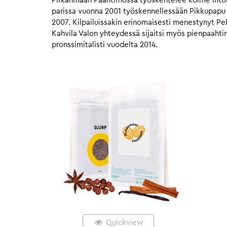
Pirkanmaan Paahtimossa työskentelee kolme intohi
parissa vuonna 2001 työskennellessään Pikkupapu 
2007. Kilpailuissakin erinomaisesti menestynyt Pe
Kahvila Valon yhteydessä sijaitsi myös pienpaaht
pronssimitalisti vuodelta 2014.
Quickview