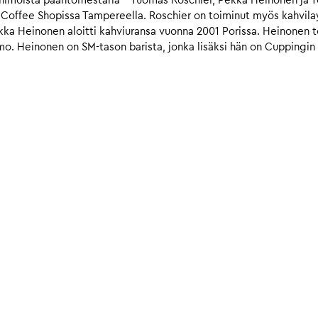
moista paahtomestaria – Tuomas Roschier, Pekka Heinonen ja Teij
Coffee Shopissa Tampereella. Roschier on toiminut myös kahvilayr
kka Heinonen aloitti kahviuransa vuonna 2001 Porissa. Heinonen t
imo. Heinonen on SM-tason barista, jonka lisäksi hän on Cuppingi