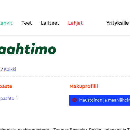
ahvit
Teet
Laitteet
Lahjat
Yrityksille
aahtimo
/
Kaikki
oaste
Makuprofiili
1
paahto
Mausteinen ja maanlähei