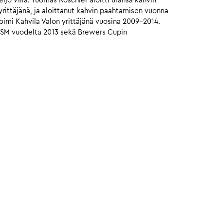
o Villa. Tuomas Roschier aloitti uransa kahvin
ittäjänä, ja aloittanut kahvin paahtamisen vuonna
oimi Kahvila Valon yrittäjänä vuosina 2009-2014.
n SM vuodelta 2013 sekä Brewers Cupin