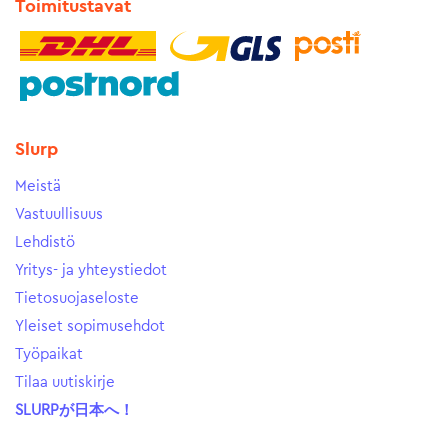
Toimitustavat
Slurp
Meistä
Vastuullisuus
Lehdistö
Yritys- ja yhteystiedot
Tietosuojaseloste
Yleiset sopimusehdot
Työpaikat
Tilaa uutiskirje
SLURPが日本へ！