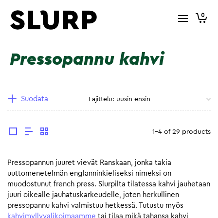
0
Pressopannu kahvi
Suodata
1-4 of 29 products
Pressopannun juuret vievät Ranskaan, jonka takia
uuttomenetelmän englanninkieliseksi nimeksi on
muodostunut french press. Slurpilta tilatessa kahvi jauhetaan
juuri oikealle jauhatuskarkeudelle, joten herkullinen
pressopannu kahvi valmistuu hetkessä. Tutustu myös
kahvimyllyvalikoimaamme
tai tilaa mikä tahansa kahvi