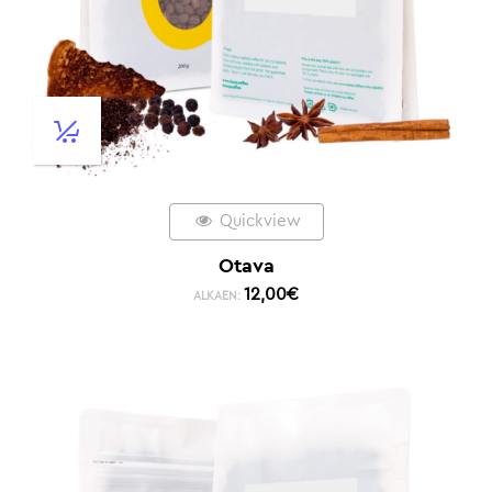
Quickview
Otava
12,00
€
ALKAEN: