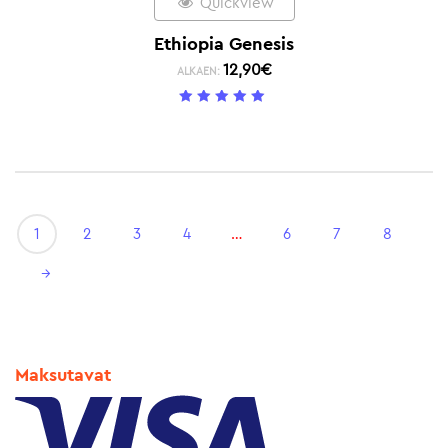
Quickview
Ethiopia Genesis
12,90
€
ALKAEN:
5
/ 5
1
2
3
4
…
6
7
8
→
Maksutavat