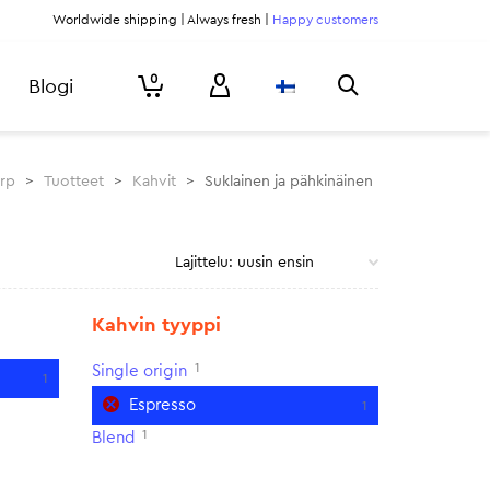
Worldwide shipping | Always fresh |
Happy customers
0
Blogi
urp
>
Tuotteet
>
Kahvit
>
Suklainen ja pähkinäinen
Kahvin tyyppi
1
Single origin
1
Espresso
1
1
Blend