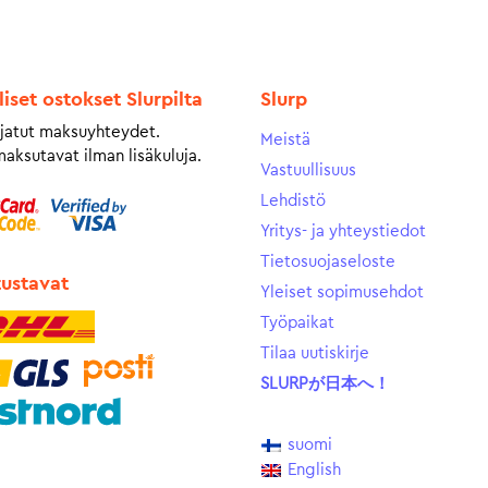
liset ostokset Slurpilta
Slurp
jatut maksuyhteydet.
Meistä
maksutavat ilman lisäkuluja.
Vastuullisuus
Lehdistö
Yritys- ja yhteystiedot
Tietosuojaseloste
tustavat
Yleiset sopimusehdot
Työpaikat
Tilaa uutiskirje
SLURPが日本へ！
suomi
English