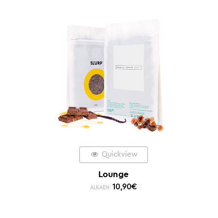
Quickview
Lounge
10,90
€
ALKAEN: