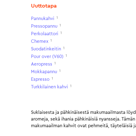
Uuttotapa
1
Pannukahvi
1
Pressopannu
1
Perkolaattori
1
Chemex
1
Suodatinkeitin
1
Pour over (V60)
1
Aeropress
1
Mokkapannu
1
Espresso
1
Turkkilainen kahvi
Suklaisesta ja pähkinäisestä makumaailmasta löydä
aromeja, sekä ihania pähkinäisiä nyansseja. Tämä
makumaailman kahvit ovat pehmeitä, täyteläisiä ja