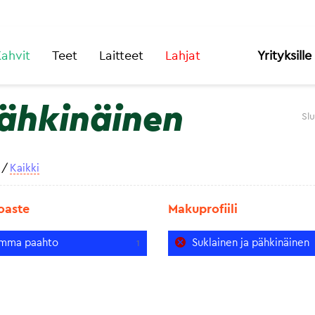
ahvit
Teet
Laitteet
Lahjat
Yrityksille
pähkinäinen
Sl
/
Kaikki
oaste
Makuprofiili
mma paahto
Suklainen ja pähkinäinen
1