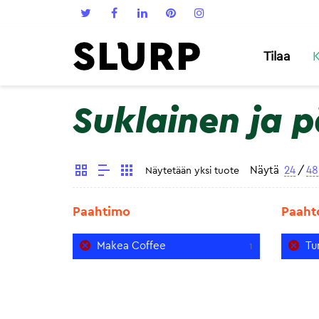
Tilaa
K
Suklainen ja 
Näytä
24
/
48
Näytetään yksi tuote
Paahtimo
Paaht
Makea Coffee
Tu
1