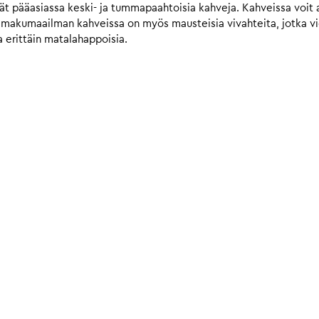
t pääasiassa keski- ja tummapaahtoisia kahveja. Kahveissa voit a
n makumaailman kahveissa on myös mausteisia vivahteita, jotka 
 erittäin matalahappoisia.