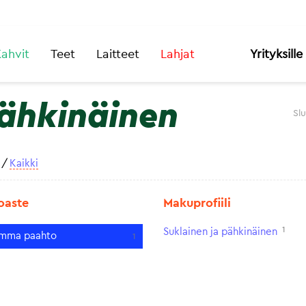
ahvit
Teet
Laitteet
Lahjat
Yrityksille
pähkinäinen
Sl
/
Kaikki
oaste
Makuprofiili
1
Suklainen ja pähkinäinen
mma paahto
1