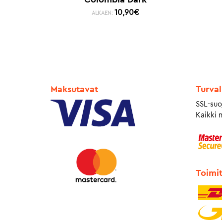
10,90
€
ALKAEN:
Maksutavat
Turval
SSL-suo
Kaikki 
Toimi