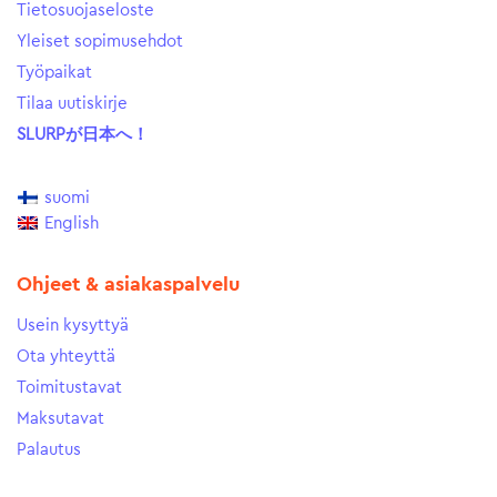
Tietosuojaseloste
Yleiset sopimusehdot
Työpaikat
Tilaa uutiskirje
SLURPが日本へ！
suomi
English
Ohjeet & asiakaspalvelu
Usein kysyttyä
Ota yhteyttä
Toimitustavat
Maksutavat
Palautus