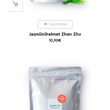
Quickview
Jasmiinihelmet Zhen Zhu
10,90
€