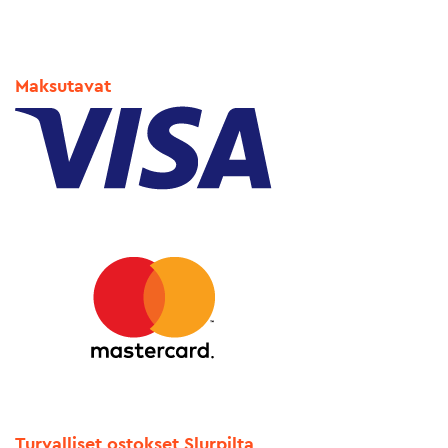
Maksutavat
Turvalliset ostokset Slurpilta