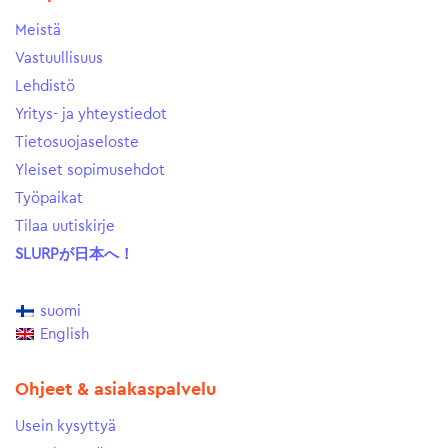
Meistä
Vastuullisuus
Lehdistö
Yritys- ja yhteystiedot
Tietosuojaseloste
Yleiset sopimusehdot
Työpaikat
Tilaa uutiskirje
SLURPが日本へ！
suomi
English
Ohjeet & asiakaspalvelu
Usein kysyttyä