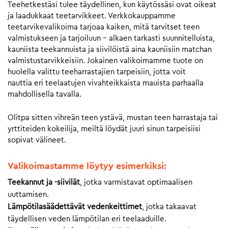
Teehetkestäsi tulee täydellinen, kun käytössäsi ovat oikeat
ja laadukkaat teetarvikkeet. Verkkokauppamme
teetarvikevalikoima tarjoaa kaiken, mitä tarvitset teen
valmistukseen ja tarjoiluun – alkaen tarkasti suunnitelluista,
kauniista teekannuista ja siivilöistä aina kauniisiin matchan
valmistustarvikkeisiin. Jokainen valikoimamme tuote on
huolella valittu teeharrastajien tarpeisiin, jotta voit
nauttia eri teelaatujen vivahteikkaista mauista parhaalla
mahdollisella tavalla.
Olitpa sitten vihreän teen ystävä, mustan teen harrastaja tai
yrttiteiden kokeilija, meiltä löydät juuri sinun tarpeisiisi
sopivat välineet.
Valikoimastamme löytyy esimerkiksi:
Teekannut ja -siivilät
, jotka varmistavat optimaalisen
uuttamisen.
Lämpötilasäädettävät vedenkeittimet
, jotka takaavat
täydellisen veden lämpötilan eri teelaaduille.