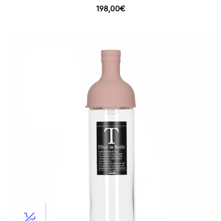
198,00
€