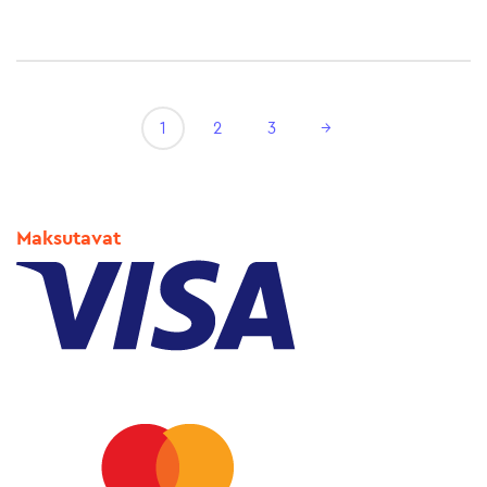
1
2
3
→
Maksutavat