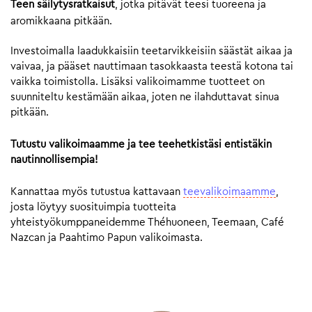
Teen säilytysratkaisut
, jotka pitävät teesi tuoreena ja
aromikkaana pitkään.
Investoimalla laadukkaisiin teetarvikkeisiin säästät aikaa ja
vaivaa, ja pääset nauttimaan tasokkaasta teestä kotona tai
vaikka toimistolla. Lisäksi valikoimamme tuotteet on
suunniteltu kestämään aikaa, joten ne ilahduttavat sinua
pitkään.
Tutustu valikoimaamme ja tee teehetkistäsi entistäkin
nautinnollisempia!
Kannattaa myös tutustua kattavaan
teevalikoimaamme
,
josta löytyy suosituimpia tuotteita
yhteistyökumppaneidemme Théhuoneen, Teemaan, Café
Nazcan ja Paahtimo Papun valikoimasta.