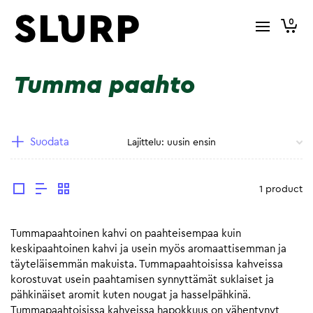
0
Tumma paahto
Suodata
1 product
Tummapaahtoinen kahvi on paahteisempaa kuin
keskipaahtoinen kahvi ja usein myös aromaattisemman ja
täyteläisemmän makuista. Tummapaahtoisissa kahveissa
korostuvat usein paahtamisen synnyttämät suklaiset ja
pähkinäiset aromit kuten nougat ja hasselpähkinä.
Tummapaahtoisissa kahveissa hapokkuus on vähentynyt