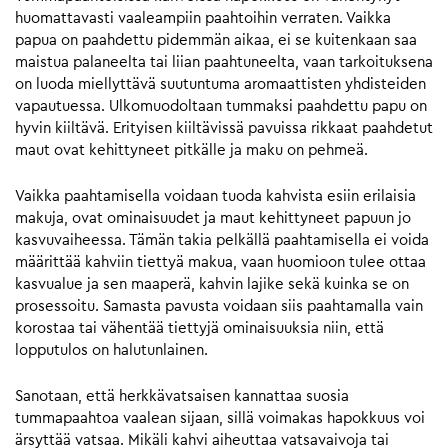
huomattavasti vaaleampiin paahtoihin verraten. Vaikka
papua on paahdettu pidemmän aikaa, ei se kuitenkaan saa
maistua palaneelta tai liian paahtuneelta, vaan tarkoituksena
on luoda miellyttävä suutuntuma aromaattisten yhdisteiden
vapautuessa. Ulkomuodoltaan tummaksi paahdettu papu on
hyvin kiiltävä. Erityisen kiiltävissä pavuissa rikkaat paahdetut
maut ovat kehittyneet pitkälle ja maku on pehmeä.
Vaikka paahtamisella voidaan tuoda kahvista esiin erilaisia
makuja, ovat ominaisuudet ja maut kehittyneet papuun jo
kasvuvaiheessa. Tämän takia pelkällä paahtamisella ei voida
määrittää kahviin tiettyä makua, vaan huomioon tulee ottaa
kasvualue ja sen maaperä, kahvin lajike sekä kuinka se on
prosessoitu. Samasta pavusta voidaan siis paahtamalla vain
korostaa tai vähentää tiettyjä ominaisuuksia niin, että
lopputulos on halutunlainen.
Sanotaan, että herkkävatsaisen kannattaa suosia
tummapaahtoa vaalean sijaan, sillä voimakas hapokkuus voi
ärsyttää vatsaa. Mikäli kahvi aiheuttaa vatsavaivoja tai