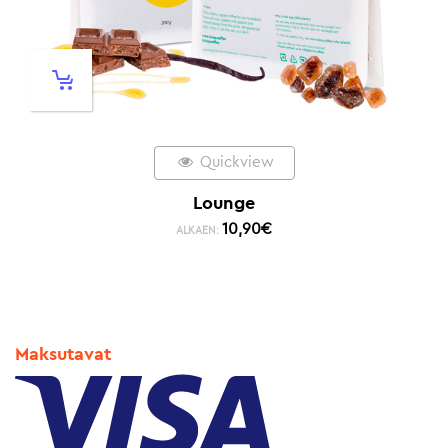
Quickview
Lounge
10,90
€
ALKAEN:
Maksutavat