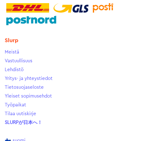
Slurp
Meistä
Vastuullisuus
Lehdistö
Yritys- ja yhteystiedot
Tietosuojaseloste
Yleiset sopimusehdot
Työpaikat
Tilaa uutiskirje
SLURPが日本へ！
suomi