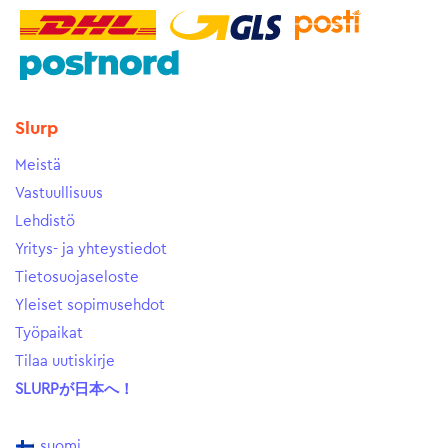
Slurp
Meistä
Vastuullisuus
Lehdistö
Yritys- ja yhteystiedot
Tietosuojaseloste
Yleiset sopimusehdot
Työpaikat
Tilaa uutiskirje
SLURPが日本へ！
suomi