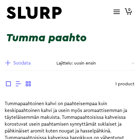
0
Tumma paahto
Suodata
1 product
Tummapaahtoinen kahvi on paahteisempaa kuin
keskipaahtoinen kahvi ja usein myös aromaattisemman ja
täyteläisemmän makuista. Tummapaahtoisissa kahveissa
korostuvat usein paahtamisen synnyttämät suklaiset ja
pähkinäiset aromit kuten nougat ja hasselpähkinä.
Tummapaahtoisissa kahveissa hapokkuus on vähentynyt