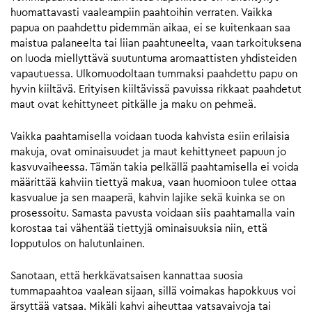
huomattavasti vaaleampiin paahtoihin verraten. Vaikka
papua on paahdettu pidemmän aikaa, ei se kuitenkaan saa
maistua palaneelta tai liian paahtuneelta, vaan tarkoituksena
on luoda miellyttävä suutuntuma aromaattisten yhdisteiden
vapautuessa. Ulkomuodoltaan tummaksi paahdettu papu on
hyvin kiiltävä. Erityisen kiiltävissä pavuissa rikkaat paahdetut
maut ovat kehittyneet pitkälle ja maku on pehmeä.
Vaikka paahtamisella voidaan tuoda kahvista esiin erilaisia
makuja, ovat ominaisuudet ja maut kehittyneet papuun jo
kasvuvaiheessa. Tämän takia pelkällä paahtamisella ei voida
määrittää kahviin tiettyä makua, vaan huomioon tulee ottaa
kasvualue ja sen maaperä, kahvin lajike sekä kuinka se on
prosessoitu. Samasta pavusta voidaan siis paahtamalla vain
korostaa tai vähentää tiettyjä ominaisuuksia niin, että
lopputulos on halutunlainen.
Sanotaan, että herkkävatsaisen kannattaa suosia
tummapaahtoa vaalean sijaan, sillä voimakas hapokkuus voi
ärsyttää vatsaa. Mikäli kahvi aiheuttaa vatsavaivoja tai