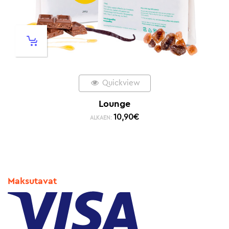
Quickview
Lounge
10,90
€
ALKAEN:
Maksutavat