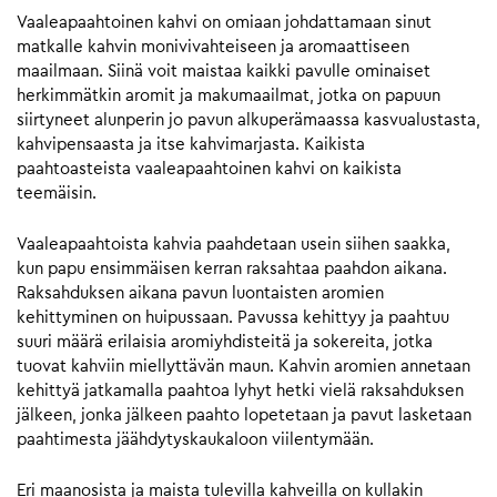
Vaaleapaahtoinen kahvi on omiaan johdattamaan sinut
matkalle kahvin monivivahteiseen ja aromaattiseen
maailmaan. Siinä voit maistaa kaikki pavulle ominaiset
herkimmätkin aromit ja makumaailmat, jotka on papuun
siirtyneet alunperin jo pavun alkuperämaassa kasvualustasta,
kahvipensaasta ja itse kahvimarjasta. Kaikista
paahtoasteista vaaleapaahtoinen kahvi on kaikista
teemäisin.
Vaaleapaahtoista kahvia paahdetaan usein siihen saakka,
kun papu ensimmäisen kerran raksahtaa paahdon aikana.
Raksahduksen aikana pavun luontaisten aromien
kehittyminen on huipussaan. Pavussa kehittyy ja paahtuu
suuri määrä erilaisia aromiyhdisteitä ja sokereita, jotka
tuovat kahviin miellyttävän maun. Kahvin aromien annetaan
kehittyä jatkamalla paahtoa lyhyt hetki vielä raksahduksen
jälkeen, jonka jälkeen paahto lopetetaan ja pavut lasketaan
paahtimesta jäähdytyskaukaloon viilentymään.
Eri maanosista ja maista tulevilla kahveilla on kullakin