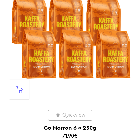
Quickview
Go’Morron 6 x 250g
71,90
€