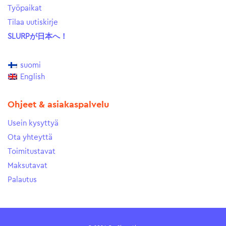
Työpaikat
Tilaa uutiskirje
SLURPが日本へ！
suomi
English
Ohjeet & asiakaspalvelu
Usein kysyttyä
Ota yhteyttä
Toimitustavat
Maksutavat
Palautus