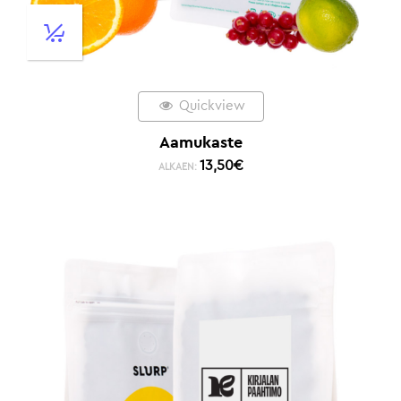
Quickview
Aamukaste
13,50
€
ALKAEN: