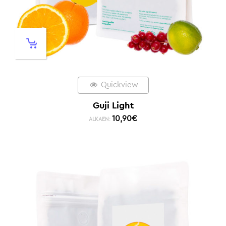
Quickview
Guji Light
10,90
€
ALKAEN: