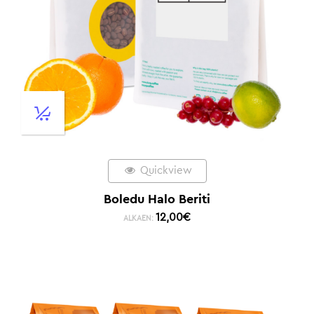
Quickview
Boledu Halo Beriti
12,00
€
ALKAEN: