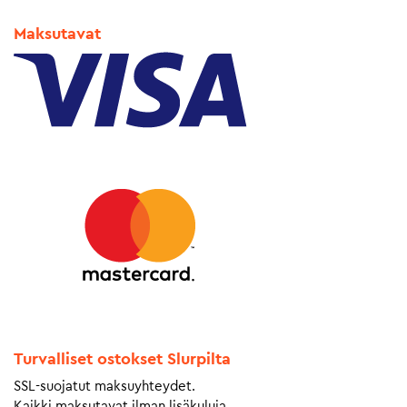
Maksutavat
Turvalliset ostokset Slurpilta
SSL-suojatut maksuyhteydet.
Kaikki maksutavat ilman lisäkuluja.