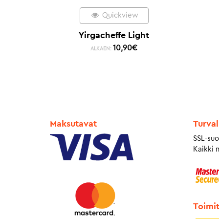
Quickview
Yirgacheffe Light
10,90
€
ALKAEN:
Maksutavat
Turval
SSL-suo
Kaikki 
Toimi