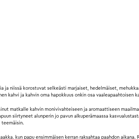
sia ja niissä korostuvat selkeästi marjaiset, hedelmäiset, mehuk
 kahvi ja kahvin oma hapokkuus onkin osa vaaleapaahtoisen ka
nut matkalle kahvin monivivahteiseen ja aromaattiseen maailmaan
uun siirtyneet alunperin jo pavun alkuperämaassa kasvualustasta,
 teemäisin.
 saakka, kun papu ensimmäisen kerran raksahtaa paahdon aikana. 