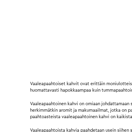
Vaaleapaahtoiset kahvit ovat erittäin moniulottei
huomattavasti hapokkaampaa kuin tummapaahtoinen
Vaaleapaahtoinen kahvi on omiaan johdattamaan si
herkimmätkin aromit ja makumaailmat, jotka on pap
paahtoasteista vaaleapaahtoinen kahvi on kaikista
Vaaleapaahtoista kahvia paahdetaan usein siihen