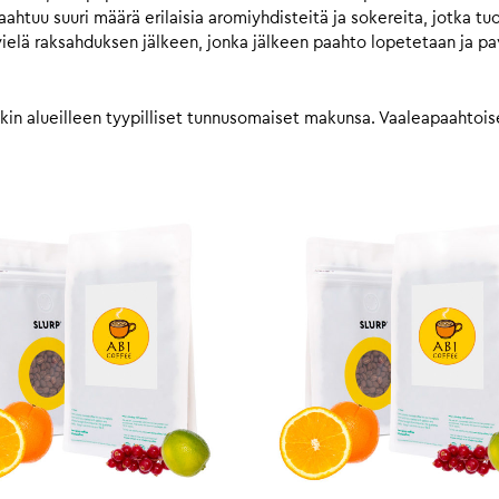
ahtuu suuri määrä erilaisia aromiyhdisteitä ja sokereita, jotka t
vielä raksahduksen jälkeen, jonka jälkeen paahto lopetetaan ja 
llakin alueilleen tyypilliset tunnusomaiset makunsa. Vaaleapaahtoi