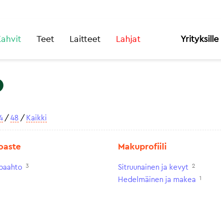
ahvit
Teet
Laitteet
Lahjat
Yrityksille
o
4
/
48
/
Kaikki
oaste
Makuprofiili
3
2
paahto
Sitruunainen ja kevyt
1
Hedelmäinen ja makea