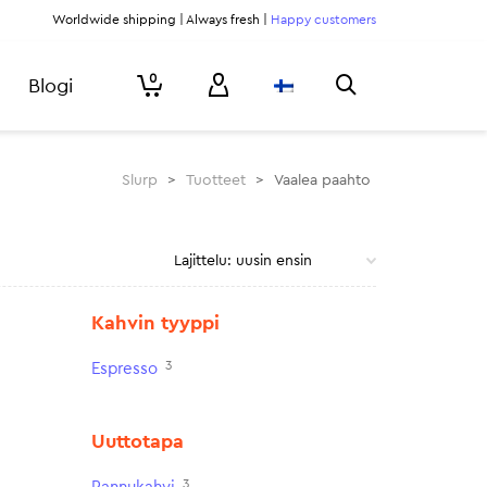
Worldwide shipping | Always fresh |
Happy customers
0
Blogi
Slurp
>
Tuotteet
>
Vaalea paahto
Kahvin tyyppi
3
Espresso
Uuttotapa
3