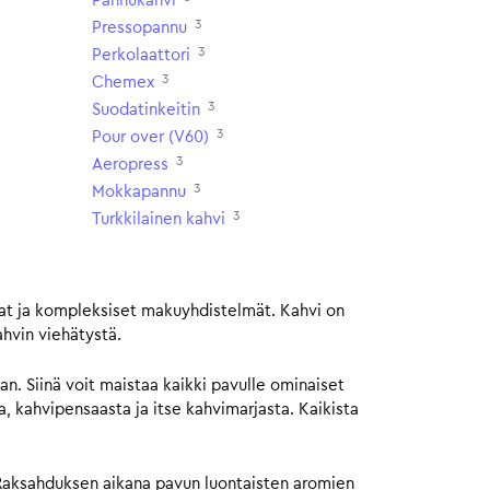
Pannukahvi
3
Pressopannu
3
Perkolaattori
3
Chemex
3
Suodatinkeitin
3
Pour over (V60)
3
Aeropress
3
Mokkapannu
3
Turkkilainen kahvi
kaat ja kompleksiset makuyhdistelmät. Kahvi on
hvin viehätystä.
. Siinä voit maistaa kaikki pavulle ominaiset
 kahvipensaasta ja itse kahvimarjasta. Kaikista
Raksahduksen aikana pavun luontaisten aromien