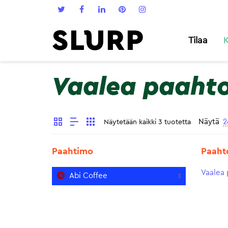
Tilaa
K
Vaalea paaht
Näytä
2
Näytetään kaikki 3 tuotetta
Paahtimo
Paaht
Vaalea 
Abi Coffee
3