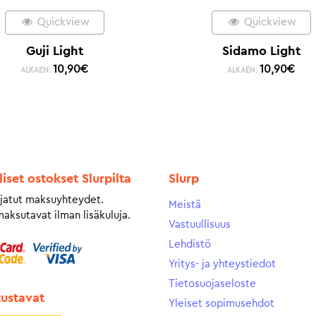
Quickview
Quickview
Guji Light
Sidamo Light
10,90
€
10,90
€
ALKAEN:
ALKAEN:
liset ostokset Slurpilta
Slurp
jatut maksuyhteydet.
Meistä
maksutavat ilman lisäkuluja.
Vastuullisuus
Lehdistö
Yritys- ja yhteystiedot
Tietosuojaseloste
tustavat
Yleiset sopimusehdot