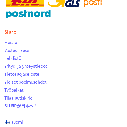
Slurp
Meistä
Vastuullisuus
Lehdistö
Yritys- ja yhteystiedot
Tietosuojaseloste
Yleiset sopimusehdot
Työpaikat
Tilaa uutiskirje
SLURPが日本へ！
suomi