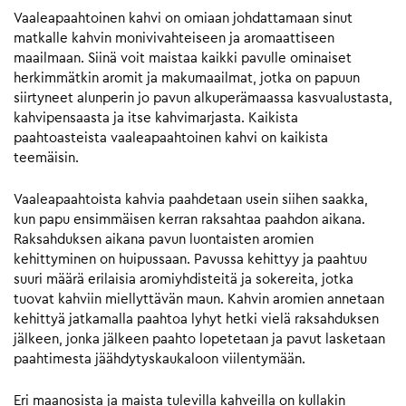
Vaaleapaahtoinen kahvi on omiaan johdattamaan sinut
matkalle kahvin monivivahteiseen ja aromaattiseen
maailmaan. Siinä voit maistaa kaikki pavulle ominaiset
herkimmätkin aromit ja makumaailmat, jotka on papuun
siirtyneet alunperin jo pavun alkuperämaassa kasvualustasta,
kahvipensaasta ja itse kahvimarjasta. Kaikista
paahtoasteista vaaleapaahtoinen kahvi on kaikista
teemäisin.
Vaaleapaahtoista kahvia paahdetaan usein siihen saakka,
kun papu ensimmäisen kerran raksahtaa paahdon aikana.
Raksahduksen aikana pavun luontaisten aromien
kehittyminen on huipussaan. Pavussa kehittyy ja paahtuu
suuri määrä erilaisia aromiyhdisteitä ja sokereita, jotka
tuovat kahviin miellyttävän maun. Kahvin aromien annetaan
kehittyä jatkamalla paahtoa lyhyt hetki vielä raksahduksen
jälkeen, jonka jälkeen paahto lopetetaan ja pavut lasketaan
paahtimesta jäähdytyskaukaloon viilentymään.
Eri maanosista ja maista tulevilla kahveilla on kullakin