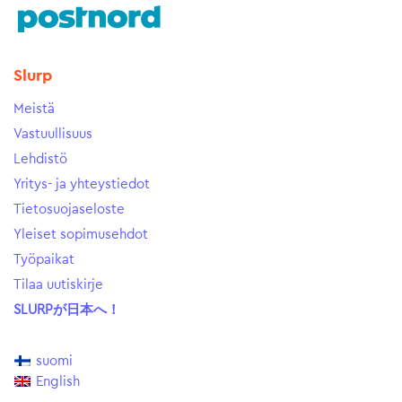
Slurp
Meistä
Vastuullisuus
Lehdistö
Yritys- ja yhteystiedot
Tietosuojaseloste
Yleiset sopimusehdot
Työpaikat
Tilaa uutiskirje
SLURPが日本へ！
suomi
English