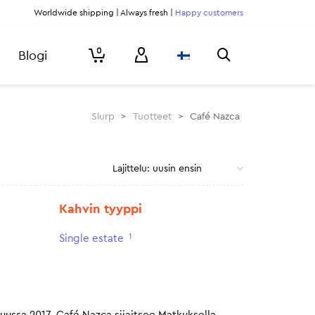
Worldwide shipping | Always fresh |
Happy customers
0
Blogi
Slurp
>
Tuotteet
>
Café Nazca
Kahvin tyyppi
1
Single estate