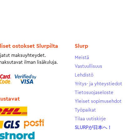
liset ostokset Slurpilta
Slurp
jatut maksuyhteydet.
Meistä
maksutavat ilman lisäkuluja.
Vastuullisuus
Lehdistö
Yritys- ja yhteystiedot
Tietosuojaseloste
tustavat
Yleiset sopimusehdot
Työpaikat
Tilaa uutiskirje
SLURPが日本へ！