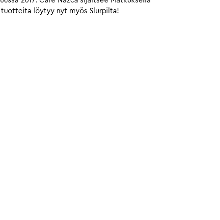
uussa 2017. Café Nazca sijaitsee Matkuksella
tuotteita löytyy nyt myös Slurpilta!