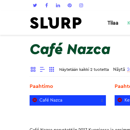
Tilaa
K
Café Nazca
Näytä
2
Näytetään kaikki 2 tuotetta
Paahtimo
Paaht
Café Nazca
Ke
2