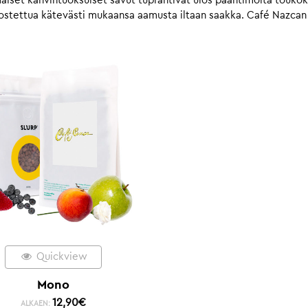
iset kahvintuoksuiset savut tuprahtivat ulos paahtimolta toukok
a ostettua kätevästi mukaansa aamusta iltaan saakka. Café Nazcan 
Quickview
Mono
12,90
€
ALKAEN: