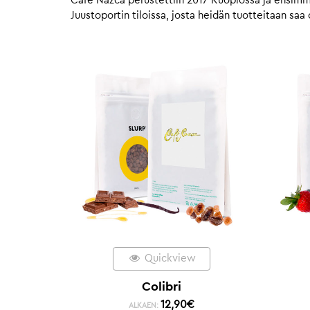
Café Nazca perustettiin 2017 Kuopiossa ja ensimmä
Juustoportin tiloissa, josta heidän tuotteitaan sa
Quickview
Colibri
12,90
€
ALKAEN: