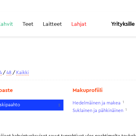
ahvit
Teet
Laitteet
Lahjat
Yrityksille
4
/
48
/
Kaikki
oaste
Makuprofiili
1
Hedelmäinen ja makea
skipaahto
2
1
Suklainen ja pähkinäinen