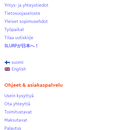
Yritys- ja yhteystiedot
Tietosuojaseloste
Yleiset sopimusehdot
Työpaikat
Tilaa uutiskirje
SLURPが日本へ！
suomi
English
Ohjeet & asiakaspalvelu
Usein kysyttyä
Ota yhteyttä
Toimitustavat
Maksutavat
Palautus