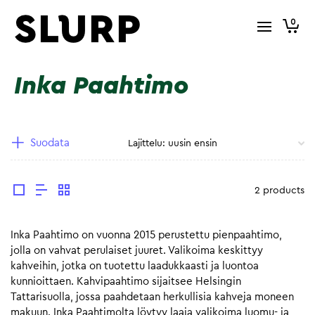
0
Inka Paahtimo
Suodata
2 products
Inka Paahtimo on vuonna 2015 perustettu pienpaahtimo,
jolla on vahvat perulaiset juuret. Valikoima keskittyy
kahveihin, jotka on tuotettu laadukkaasti ja luontoa
kunnioittaen. Kahvipaahtimo sijaitsee Helsingin
Tattarisuolla, jossa paahdetaan herkullisia kahveja moneen
makuun. Inka Paahtimolta löytyy laaja valikoima luomu- ja