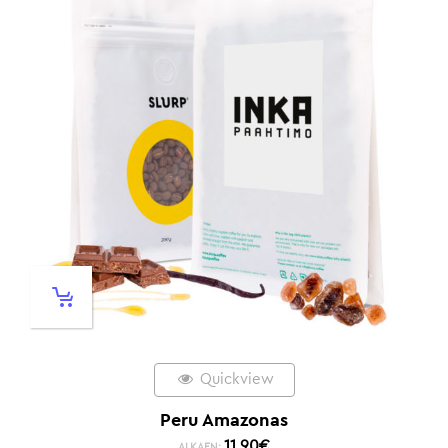
Quickview
Peru Amazonas
11,90
€
ALKAEN: