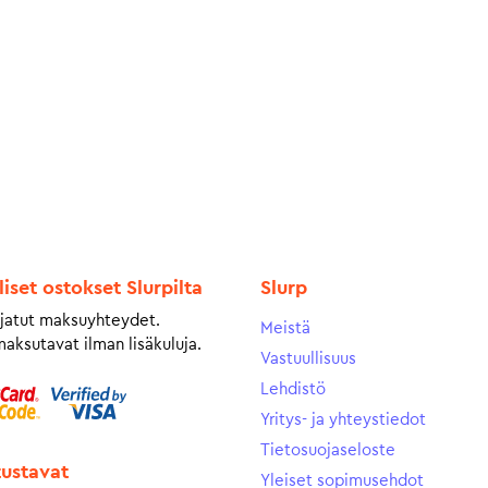
liset ostokset Slurpilta
Slurp
jatut maksuyhteydet.
Meistä
maksutavat ilman lisäkuluja.
Vastuullisuus
Lehdistö
Yritys- ja yhteystiedot
Tietosuojaseloste
tustavat
Yleiset sopimusehdot