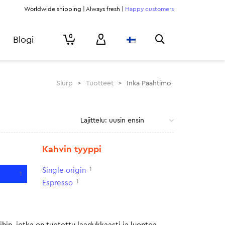
Worldwide shipping | Always fresh |
Happy customers
0
Blogi
Slurp
>
Tuotteet
>
Inka Paahtimo
Kahvin tyyppi
1
Single origin
1
1
Espresso