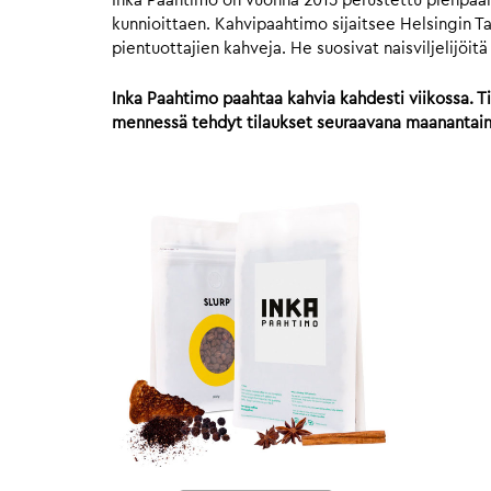
Inka Paahtimo on vuonna 2015 perustettu pienpaahti
kunnioittaen. Kahvipaahtimo sijaitsee Helsingin Ta
pientuottajien kahveja. He suosivat naisviljelijöit
Inka Paahtimo paahtaa kahvia kahdesti viikossa. Ti
mennessä tehdyt tilaukset seuraavana maanantaina.