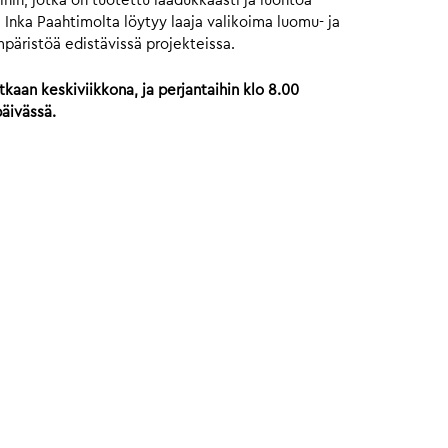
hin, jotka on tuotettu laadukkaasti ja luontoa
 Inka Paahtimolta löytyy laaja valikoima luomu- ja
mpäristöä edistävissä projekteissa.
kaan keskiviikkona, ja perjantaihin klo 8.00
päivässä.