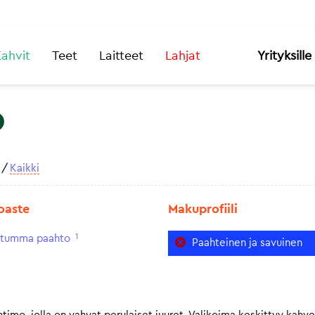
ahvit
Teet
Laitteet
Lahjat
Yrityksille
o
/
Kaikki
oaste
Makuprofiili
1
n tumma paahto
Paahteinen ja savuinen