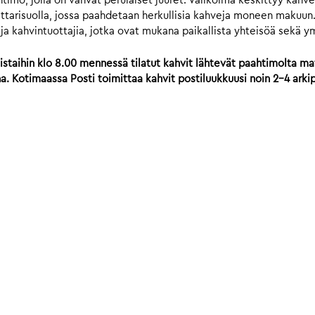
mo, jolla on vahvat perulaiset juuret. Valikoima keskittyy kahvei
ttarisuolla, jossa paahdetaan herkullisia kahveja moneen makuun.
ä ja kahvintuottajia, jotka ovat mukana paikallista yhteisöä sekä y
istaihin klo 8.00 mennessä tilatut kahvit lähtevät paahtimolta mat
 Kotimaassa Posti toimittaa kahvit postiluukkuusi noin 2-4 arki