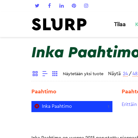
Tilaa
K
Inka Paahtim
Näytä
24
/
48
Näytetään yksi tuote
Paahtimo
Paaht
Erittäi
Inka Paahtimo
1