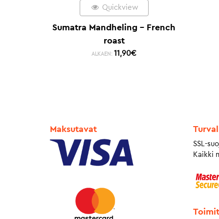
Quickview
Sumatra Mandheling – French
roast
11,90
€
ALKAEN:
Maksutavat
Turval
SSL-suo
Kaikki 
Toimi