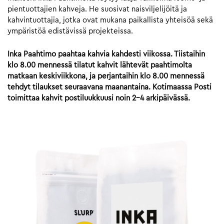
pientuottajien kahveja. He suosivat naisviljelijöitä ja
kahvintuottajia, jotka ovat mukana paikallista yhteisöä sekä
ympäristöä edistävissä projekteissa.
Inka Paahtimo paahtaa kahvia kahdesti viikossa. Tiistaihin
klo 8.00 mennessä tilatut kahvit lähtevät paahtimolta
matkaan keskiviikkona, ja perjantaihin klo 8.00 mennessä
tehdyt tilaukset seuraavana maanantaina. Kotimaassa Posti
toimittaa kahvit postiluukkuusi noin 2-4 arkipäivässä.