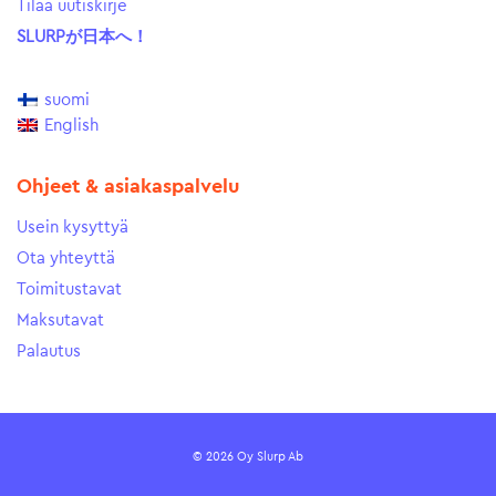
Tilaa uutiskirje
SLURPが日本へ！
suomi
English
Ohjeet & asiakaspalvelu
Usein kysyttyä
Ota yhteyttä
Toimitustavat
Maksutavat
Palautus
© 2026 Oy Slurp Ab