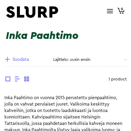
0
Inka Paahtimo
Suodata
1 product
Inka Paahtimo on vuonna 2015 perustettu pienpaahtimo,
jolla on vahvat perulaiset juuret. Valikoima keskittyy
kahveihin, jotka on tuotettu laadukkaasti ja luontoa
kunnioittaen. Kahvipaahtimo sijaitsee Helsingin
Tattarisuolla, jossa paahdetaan herkullisia kahveja moneen
makuun. Inka Paahtimolta löytyy laaja valikoima luomu- ja