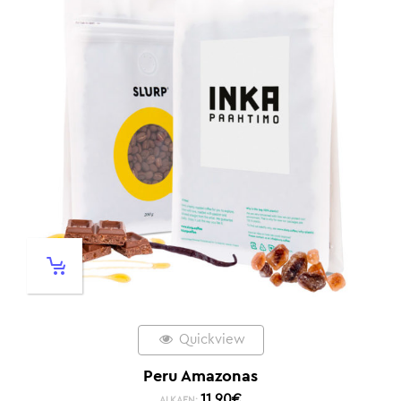
Quickview
Peru Amazonas
11,90
€
ALKAEN: