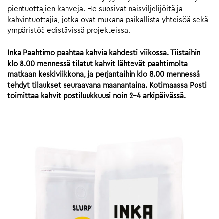
pientuottajien kahveja. He suosivat naisviljelijöitä ja
kahvintuottajia, jotka ovat mukana paikallista yhteisöä sekä
ympäristöä edistävissä projekteissa.
Inka Paahtimo paahtaa kahvia kahdesti viikossa. Tiistaihin
klo 8.00 mennessä tilatut kahvit lähtevät paahtimolta
matkaan keskiviikkona, ja perjantaihin klo 8.00 mennessä
tehdyt tilaukset seuraavana maanantaina. Kotimaassa Posti
toimittaa kahvit postiluukkuusi noin 2-4 arkipäivässä.