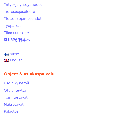
Yritys- ja yhteystiedot
Tietosuojaseloste
Yleiset sopimusehdot
Työpaikat
Tilaa uutiskirje
SLURPが日本へ！
suomi
English
Ohjeet & asiakaspalvelu
Usein kysyttyä
Ota yhteyttä
Toimitustavat
Maksutavat
Palautus