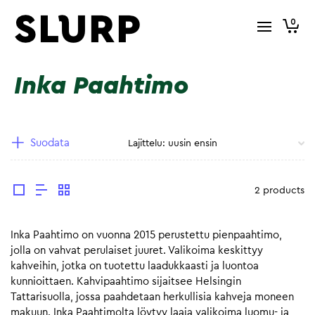
0
Inka Paahtimo
Suodata
2 products
Inka Paahtimo on vuonna 2015 perustettu pienpaahtimo,
jolla on vahvat perulaiset juuret. Valikoima keskittyy
kahveihin, jotka on tuotettu laadukkaasti ja luontoa
kunnioittaen. Kahvipaahtimo sijaitsee Helsingin
Tattarisuolla, jossa paahdetaan herkullisia kahveja moneen
makuun. Inka Paahtimolta löytyy laaja valikoima luomu- ja