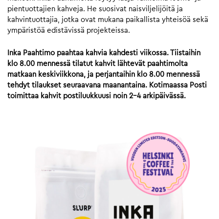
pientuottajien kahveja. He suosivat naisviljelijöitä ja
kahvintuottajia, jotka ovat mukana paikallista yhteisöä sekä
ympäristöä edistävissä projekteissa.
Inka Paahtimo paahtaa kahvia kahdesti viikossa. Tiistaihin
klo 8.00 mennessä tilatut kahvit lähtevät paahtimolta
matkaan keskiviikkona, ja perjantaihin klo 8.00 mennessä
tehdyt tilaukset seuraavana maanantaina. Kotimaassa Posti
toimittaa kahvit postiluukkuusi noin 2-4 arkipäivässä.