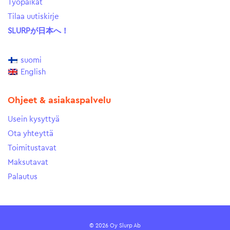
Työpaikat
Tilaa uutiskirje
SLURPが日本へ！
suomi
English
Ohjeet & asiakaspalvelu
Usein kysyttyä
Ota yhteyttä
Toimitustavat
Maksutavat
Palautus
© 2026 Oy Slurp Ab