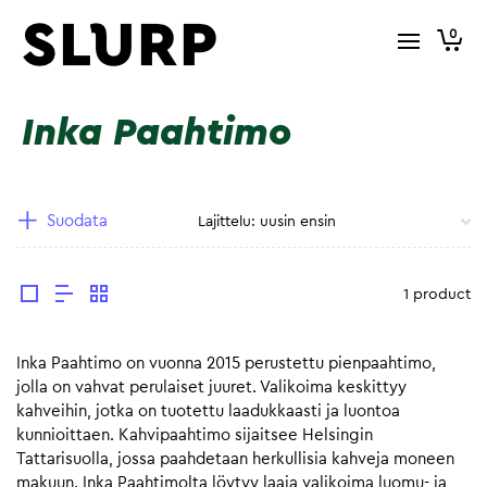
0
Inka Paahtimo
Suodata
1 product
Inka Paahtimo on vuonna 2015 perustettu pienpaahtimo,
jolla on vahvat perulaiset juuret. Valikoima keskittyy
kahveihin, jotka on tuotettu laadukkaasti ja luontoa
kunnioittaen. Kahvipaahtimo sijaitsee Helsingin
Tattarisuolla, jossa paahdetaan herkullisia kahveja moneen
makuun. Inka Paahtimolta löytyy laaja valikoima luomu- ja