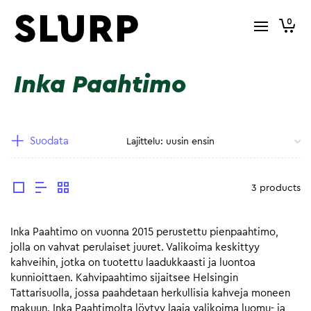
0
Inka Paahtimo
Suodata
3 products
Inka Paahtimo on vuonna 2015 perustettu pienpaahtimo,
jolla on vahvat perulaiset juuret. Valikoima keskittyy
kahveihin, jotka on tuotettu laadukkaasti ja luontoa
kunnioittaen. Kahvipaahtimo sijaitsee Helsingin
Tattarisuolla, jossa paahdetaan herkullisia kahveja moneen
makuun. Inka Paahtimolta löytyy laaja valikoima luomu- ja