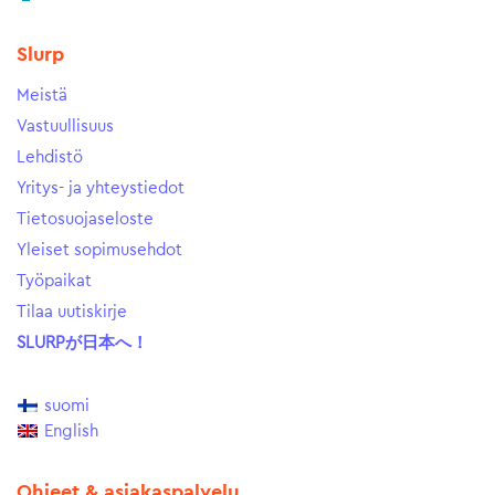
Slurp
Meistä
Vastuullisuus
Lehdistö
Yritys- ja yhteystiedot
Tietosuojaseloste
Yleiset sopimusehdot
Työpaikat
Tilaa uutiskirje
SLURPが日本へ！
suomi
English
Ohjeet & asiakaspalvelu