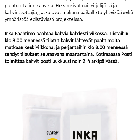
pientuottajien kahveja. He suosivat naisviljelijöitä ja
kahvintuottajia, jotka ovat mukana paikallista yhteisöä sekä
ympäristöä edistävissä projekteissa.
Inka Paahtimo paahtaa kahvia kahdesti viikossa. Tiistaihin
klo 8.00 mennessä tilatut kahvit lähtevät paahtimolta
matkaan keskiviikkona, ja perjantaihin klo 8.00 mennessä
tehdyt tilaukset seuraavana maanantaina. Kotimaassa Posti
toimittaa kahvit postiluukkuusi noin 2-4 arkipäivässä.