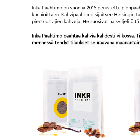
Inka Paahtimo on vuonna 2015 perustettu pienpaahti
kunnioittaen. Kahvipaahtimo sijaitsee Helsingin Ta
pientuottajien kahveja. He suosivat naisviljelijöit
Inka Paahtimo paahtaa kahvia kahdesti viikossa. Ti
mennessä tehdyt tilaukset seuraavana maanantaina.