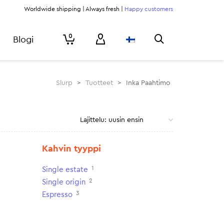
Worldwide shipping | Always fresh |
Happy customers
0
Blogi
Slurp
>
Tuotteet
>
Inka Paahtimo
Kahvin tyyppi
1
Single estate
2
Single origin
3
Espresso