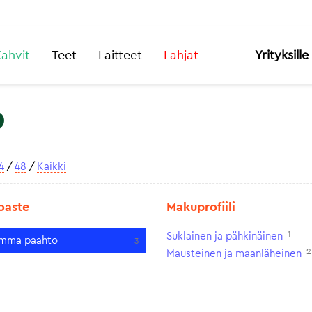
ahvit
Teet
Laitteet
Lahjat
Yrityksille
o
4
/
48
/
Kaikki
oaste
Makuprofiili
1
Suklainen ja pähkinäinen
mma paahto
3
2
Mausteinen ja maanläheinen