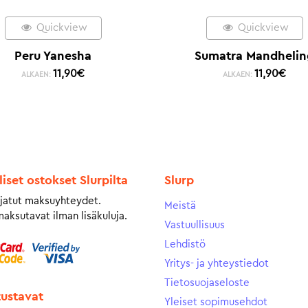
Quickview
Quickview
Peru Yanesha
Sumatra Mandhelin
11,90
€
11,90
€
ALKAEN:
ALKAEN:
liset ostokset Slurpilta
Slurp
jatut maksuyhteydet.
Meistä
maksutavat ilman lisäkuluja.
Vastuullisuus
Lehdistö
Yritys- ja yhteystiedot
Tietosuojaseloste
tustavat
Yleiset sopimusehdot