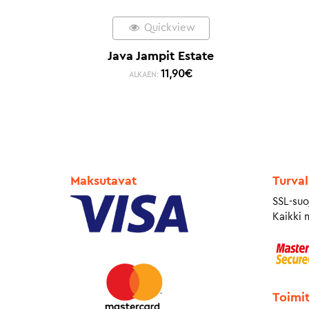
Quickview
Java Jampit Estate
11,90
€
ALKAEN:
Maksutavat
Turval
SSL-suo
Kaikki 
Toimi