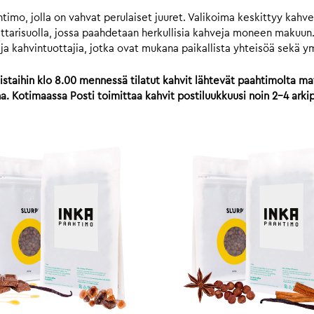
mo, jolla on vahvat perulaiset juuret. Valikoima keskittyy kahvei
ttarisuolla, jossa paahdetaan herkullisia kahveja moneen makuun.
ä ja kahvintuottajia, jotka ovat mukana paikallista yhteisöä sekä y
istaihin klo 8.00 mennessä tilatut kahvit lähtevät paahtimolta mat
 Kotimaassa Posti toimittaa kahvit postiluukkuusi noin 2-4 arki