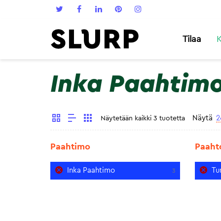
Tilaa
K
Inka Paahtim
Näytä
2
Näytetään kaikki 3 tuotetta
Paahtimo
Paaht
Inka Paahtimo
Tu
3